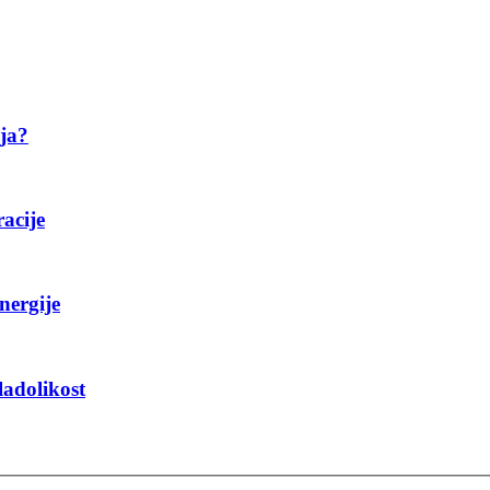
ija?
racije
nergije
ladolikost