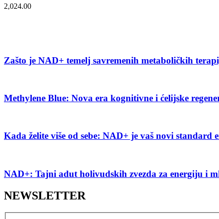
2,024.00
Zašto je NAD+ temelj savremenih metaboličkih terap
Methylene Blue: Nova era kognitivne i ćelijske regene
Kada želite više od sebe: NAD+ je vaš novi standard e
NAD+: Tajni adut holivudskih zvezda za energiju i m
NEWSLETTER