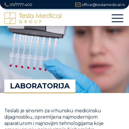
011/7777-400
office@teslamedical.rs
Togg
navi
LABORATORIJA
Teslab je sinonim za vrhunsku medicinsku
dijagnostiku, opremljena najmodernijom
aparaturom i najnovijim tehnologijama koje