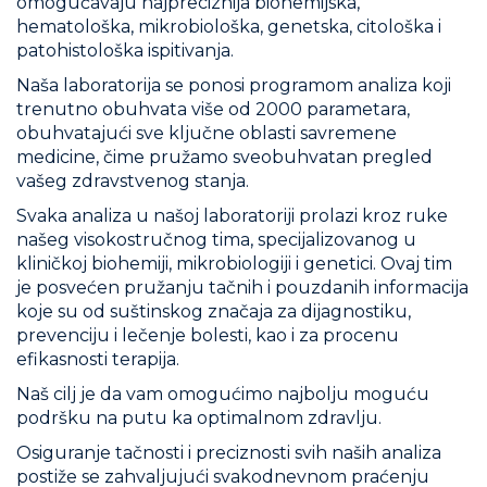
omogućavaju najpreciznija biohemijska,
hematološka, mikrobiološka, genetska, citološka i
patohistološka ispitivanja.
Naša laboratorija se ponosi programom analiza koji
trenutno obuhvata više od 2000 parametara,
obuhvatajući sve ključne oblasti savremene
medicine, čime pružamo sveobuhvatan pregled
vašeg zdravstvenog stanja.
Svaka analiza u našoj laboratoriji prolazi kroz ruke
našeg visokostručnog tima, specijalizovanog u
kliničkoj biohemiji, mikrobiologiji i genetici. Ovaj tim
je posvećen pružanju tačnih i pouzdanih informacija
koje su od suštinskog značaja za dijagnostiku,
prevenciju i lečenje bolesti, kao i za procenu
efikasnosti terapija.
Naš cilj je da vam omogućimo najbolju moguću
podršku na putu ka optimalnom zdravlju.
Osiguranje tačnosti i preciznosti svih naših analiza
postiže se zahvaljujući svakodnevnom praćenju