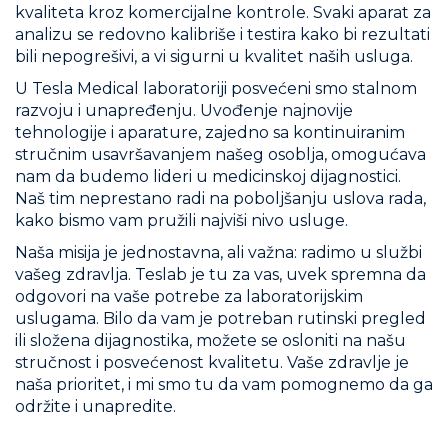
kvaliteta kroz komercijalne kontrole. Svaki aparat za
analizu se redovno kalibriše i testira kako bi rezultati
bili nepogrešivi, a vi sigurni u kvalitet naših usluga.
U Tesla Medical laboratoriji posvećeni smo stalnom
razvoju i unapređenju. Uvođenje najnovije
tehnologije i aparature, zajedno sa kontinuiranim
stručnim usavršavanjem našeg osoblja, omogućava
nam da budemo lideri u medicinskoj dijagnostici.
Naš tim neprestano radi na poboljšanju uslova rada,
kako bismo vam pružili najviši nivo usluge.
Naša misija je jednostavna, ali važna: radimo u službi
vašeg zdravlja. Teslab je tu za vas, uvek spremna da
odgovori na vaše potrebe za laboratorijskim
uslugama. Bilo da vam je potreban rutinski pregled
ili složena dijagnostika, možete se osloniti na našu
stručnost i posvećenost kvalitetu. Vaše zdravlje je
naša prioritet, i mi smo tu da vam pomognemo da ga
održite i unapredite.