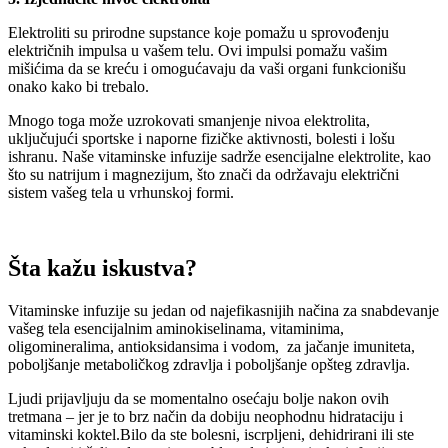
Elektroliti su prirodne supstance koje pomažu u sprovođenju
električnih impulsa u vašem telu. Ovi impulsi pomažu vašim
mišićima da se kreću i omogućavaju da vaši organi funkcionišu
onako kako bi trebalo.
Mnogo toga može uzrokovati smanjenje nivoa elektrolita,
uključujući sportske i naporne fizičke aktivnosti, bolesti i lošu
ishranu. Naše vitaminske infuzije sadrže esencijalne elektrolite, kao
što su natrijum i magnezijum, što znači da održavaju električni
sistem vašeg tela u vrhunskoj formi.
Šta kažu iskustva?
Vitaminske infuzije su jedan od najefikasnijih načina za snabdevanje
vašeg tela esencijalnim aminokiselinama, vitaminima,
oligomineralima, antioksidansima i vodom, za jačanje imuniteta,
poboljšanje metaboličkog zdravlja i poboljšanje opšteg zdravlja.
Ljudi prijavljuju da se momentalno osećaju bolje nakon ovih
tretmana – jer je to brz način da dobiju neophodnu hidrataciju i
vitaminski koktel.Bilo da ste bolesni, iscrpljeni, dehidrirani ili ste