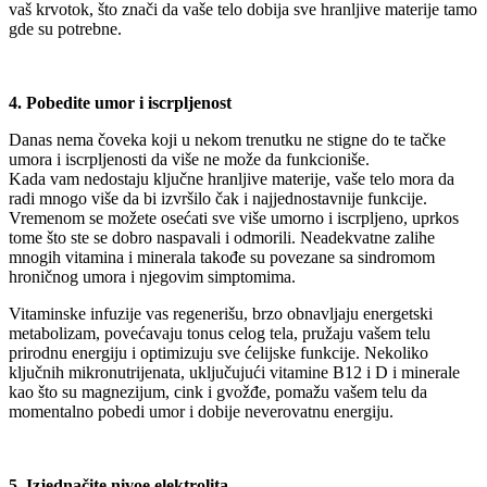
vaš krvotok, što znači da vaše telo dobija sve hranljive materije tamo
gde su potrebne.
4. Pobedite umor i iscrpljenost
Danas nema čoveka koji u nekom trenutku ne stigne do te tačke
umora i iscrpljenosti da više ne može da funkcioniše.
Kada vam nedostaju ključne hranljive materije, vaše telo mora da
radi mnogo više da bi izvršilo čak i najjednostavnije funkcije.
Vremenom se možete osećati sve više umorno i iscrpljeno, uprkos
tome što ste se dobro naspavali i odmorili. Neadekvatne zalihe
mnogih vitamina i minerala takođe su povezane sa sindromom
hroničnog umora i njegovim simptomima.
Vitaminske infuzije vas regenerišu, brzo obnavljaju energetski
metabolizam, povećavaju tonus celog tela, pružaju vašem telu
prirodnu energiju i optimizuju sve ćelijske funkcije. Nekoliko
ključnih mikronutrijenata, uključujući vitamine B12 i D i minerale
kao što su magnezijum, cink i gvožđe, pomažu vašem telu da
momentalno pobedi umor i dobije neverovatnu energiju.
5. Izjednačite nivoe elektrolita