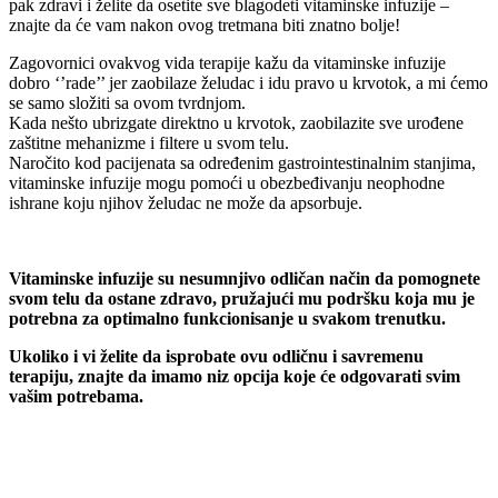
pak zdravi i želite da osetite sve blagodeti vitaminske infuzije –
znajte da će vam nakon ovog tretmana biti znatno bolje!
Zagovornici ovakvog vida terapije kažu da vitaminske infuzije
dobro ‘’rade’’ jer zaobilaze želudac i idu pravo u krvotok, a mi ćemo
se samo složiti sa ovom tvrdnjom.
Kada nešto ubrizgate direktno u krvotok, zaobilazite sve urođene
zaštitne mehanizme i filtere u svom telu.
Naročito kod pacijenata sa određenim gastrointestinalnim stanjima,
vitaminske infuzije mogu pomoći u obezbeđivanju neophodne
ishrane koju njihov želudac ne može da apsorbuje.
Vitaminske infuzije su nesumnjivo odličan način da pomognete
svom telu da ostane zdravo, pružajući mu podršku koja mu je
potrebna za optimalno funkcionisanje u svakom trenutku.
Ukoliko i vi želite da isprobate ovu odličnu i savremenu
terapiju, znajte da imamo niz opcija koje će odgovarati svim
vašim potrebama.