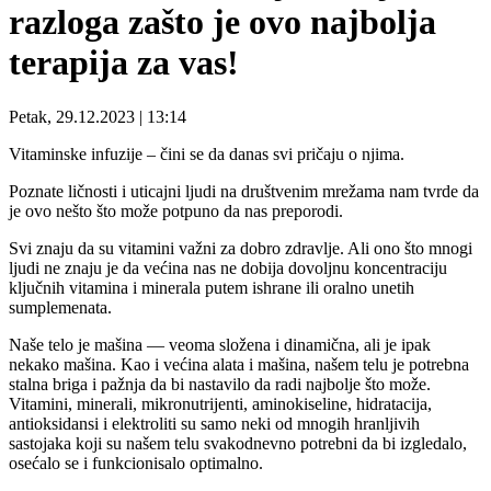
razloga zašto je ovo najbolja
terapija za vas!
Petak, 29.12.2023 | 13:14
Vitaminske infuzije – čini se da danas svi pričaju o njima.
Poznate ličnosti i uticajni ljudi na društvenim mrežama nam tvrde da
je ovo nešto što može potpuno da nas preporodi.
Svi znaju da su vitamini važni za dobro zdravlje. Ali ono što mnogi
ljudi ne znaju je da većina nas ne dobija dovoljnu koncentraciju
ključnih vitamina i minerala putem ishrane ili oralno unetih
sumplemenata.
Naše telo je mašina — veoma složena i dinamična, ali je ipak
nekako mašina. Kao i većina alata i mašina, našem telu je potrebna
stalna briga i pažnja da bi nastavilo da radi najbolje što može.
Vitamini, minerali, mikronutrijenti, aminokiseline, hidratacija,
antioksidansi i elektroliti su samo neki od mnogih hranljivih
sastojaka koji su našem telu svakodnevno potrebni da bi izgledalo,
osećalo se i funkcionisalo optimalno.