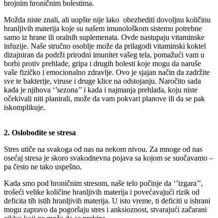
brojnim hroničnim bolestima.
Možda niste znali, ali uopšte nije lako obezbediti dovoljnu količinu
hranljivih materija koje su našem imunološkom sistemu potrebne
samo iz hrane ili oralnih suplemenata. Ovde nastupaju vitaminske
infuzije. Naše stručno osoblje može da prilagodi vitaminski koktel
dizajniran da podrži prirodni imunitet vašeg tela, pomažući vam u
borbi protiv prehlade, gripa i drugih bolesti koje mogu da naruše
vaše fizičko i emocionalno zdravlje. Ovo je sjajan način da zadržite
sve te bakterije, viruse i druge klice na odstojanju. Naročito sada
kada je njihova ‘’sezona’’ i kada i najmanja prehlada, koju niste
očekivali niti planirali, može da vam pokvari planove ili da se pak
iskomplikuje.
2. Oslobodite se stresa
Stres utiče na svakoga od nas na nekom nivou. Za mnoge od nas
osećaj stresa je skoro svakodnevna pojava sa kojom se suočavamo –
pa često ne tako uspešno.
Kada smo pod hroničnim stresom, naše telo počinje da ‘’izgara’’,
trošeći velike količine hranljivih materija i povećavajući rizik od
deficita tih istih hranljivih materija. U isto vreme, ti deficiti u ishrani
mogu zapravo da pogoršaju stres i anksioznost, stvarajući začarani