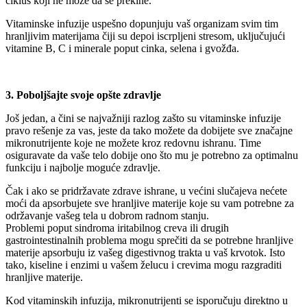
ciklus koji ne može da se prekine.
Vitaminske infuzije uspešno dopunjuju vaš organizam svim tim
hranljivim materijama čiji su depoi iscrpljeni stresom, uključujući
vitamine B, C i minerale poput cinka, selena i gvožđa.
3. Poboljšajte svoje opšte zdravlje
Još jedan, a čini se najvažniji razlog zašto su vitaminske infuzije
pravo rešenje za vas, jeste da tako možete da dobijete sve značajne
mikronutrijente koje ne možete kroz redovnu ishranu. Time
osiguravate da vaše telo dobije ono što mu je potrebno za optimalnu
funkciju i najbolje moguće zdravlje.
Čak i ako se pridržavate zdrave ishrane, u većini slučajeva nećete
moći da apsorbujete sve hranljive materije koje su vam potrebne za
održavanje vašeg tela u dobrom radnom stanju.
Problemi poput sindroma iritabilnog creva ili drugih
gastrointestinalnih problema mogu sprečiti da se potrebne hranljive
materije apsorbuju iz vašeg digestivnog trakta u vaš krvotok. Isto
tako, kiseline i enzimi u vašem želucu i crevima mogu razgraditi
hranljive materije.
Kod vitaminskih infuzija, mikronutrijenti se isporučuju direktno u