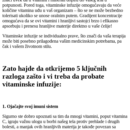
potpunosti. Pored toga, vitaminske infuzije omogućavaju da veće
količine vitamina uđu u vaš organizam – što se ne može bezbedno
tolerisati ukoliko se unose oralnim putem. Gradijent koncentracije
omogućava da se ovi vitamini i hranljivi sastojci brzo i efikasno
apsorbuju i prenesu hranljive materije direktno u vaše ćelije!
Vitaminske infuzije se individualno prave, što znači da vaša terapija
može biti posebno prilagođena vašim medicinskim potrebama, pa
čak i vašem životnom stilu.
Zato hajde da otkrijemo 5 ključnih
razloga zašto i vi treba da probate
vitaminske infuzije:
1. Ojačajte svoj imuni sistem
Sigurno ste dobro upoznati sa tim da mnogi vitamini, poput vitamina
C, igraju važnu ulogu u borbi našeg tela protiv prehlade i drugih
bolesti, a manjak ovih hranljivih materija je takođe povezan sa