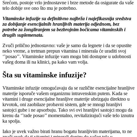
Srećom, postoje vrlo jednostavne i brze metode da osigurate da vaše
telo dobije sve ono što mu je potrebno.
Vitaminske infuzije su definitivno najbrža i najefikasnija sredstva
za dobijanje esencijalnih hranljivih materija odjednom, bez
potrebe za žongliranjem sa bezbrojnim bočicama vitaminskih i
drugih suplemenata.
Zvuči prilično jednostavno: vaše je samo da legnete i da se opustite
neko vreme, a tretman prepun vitamina i minerala će uraditi svoj
‘’posao’’. Vitaminske infuzije vam mogu biti dostupne u udobnosti
vašeg doma ili na klinici, pa kako vam volja.
Šta su vitaminske infuzije?
Vitaminske infuzije omogućavaju da se različite esencijalne hranljive
materije isporuče vašem organizmu intravenskim putem. Kada se
vitamini i druge esencijalne hranljive materije ubrizgaju direktno u
krvotok, oni zaobilaze probavni sistem, gde se mnogi hranljivi
sastojci gube i ne apsorbuju. Tako svi ovi hranljivi sastojci mogu da
krenu da ‘’rade posao’’ momentalno, revitalizirajući vaše telo iznutra
ka spolja.
Iako je uvek važno birati hranu bogatu hranljivim materijama, to ne
znači uvek da ti vitamini i minerali dopiru do vašeg tela u