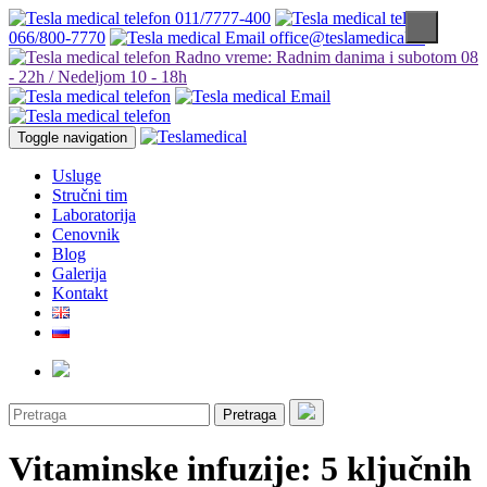
011/7777-400
066/800-7770
office@teslamedical.rs
Radno vreme: Radnim danima i subotom 08
- 22h / Nedeljom 10 - 18h
Toggle navigation
Usluge
Stručni tim
Laboratorija
Cenovnik
Blog
Galerija
Kontakt
Pretraga
Vitaminske infuzije: 5 ključnih