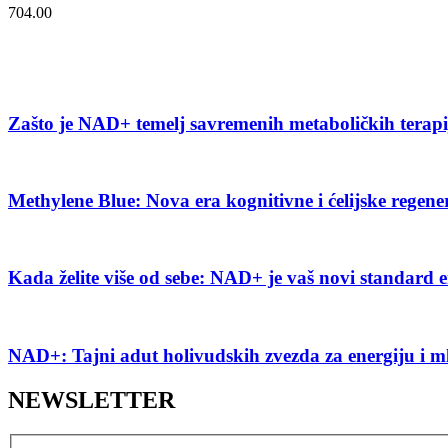
704.00
Zašto je NAD+ temelj savremenih metaboličkih terap
Methylene Blue: Nova era kognitivne i ćelijske regene
Kada želite više od sebe: NAD+ je vaš novi standard e
NAD+: Tajni adut holivudskih zvezda za energiju i m
NEWSLETTER