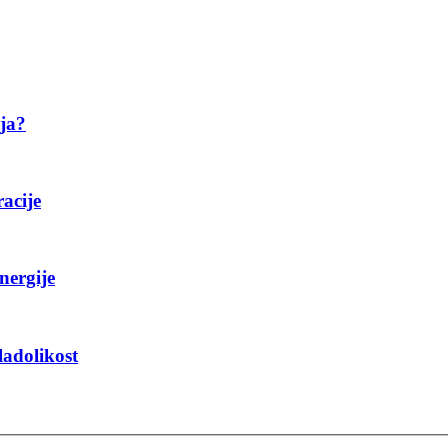
ija?
racije
nergije
ladolikost