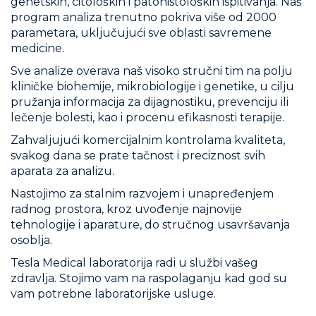
genetskih, citoloških i patohistoloških ispitivanja. Naš
program analiza trenutno pokriva više od 2000
parametara, uključujući sve oblasti savremene
medicine.
Sve analize overava naš visoko stručni tim na polju
kliničke biohemije, mikrobiologije i genetike, u cilju
pružanja informacija za dijagnostiku, prevenciju ili
lečenje bolesti, kao i procenu efikasnosti terapije.
Zahvaljujući komercijalnim kontrolama kvaliteta,
svakog dana se prate tačnost i preciznost svih
aparata za analizu.
Nastojimo za stalnim razvojem i unapređenjem
radnog prostora, kroz uvođenje najnovije
tehnologije i aparature, do stručnog usavršavanja
osoblja.
Tesla Medical laboratorija radi u službi vašeg
zdravlja. Stojimo vam na raspolaganju kad god su
vam potrebne laboratorijske usluge.