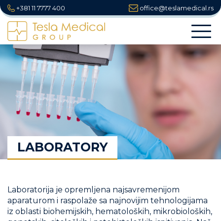
+381 11 7777 400
office@teslamedical.rs
Togg
navi
LABORATORY
Laboratorija je opremljena najsavremenijom
aparaturom i raspolaže sa najnovijim tehnologijama
iz oblasti biohemijskih, hematoloških, mikrobioloških,