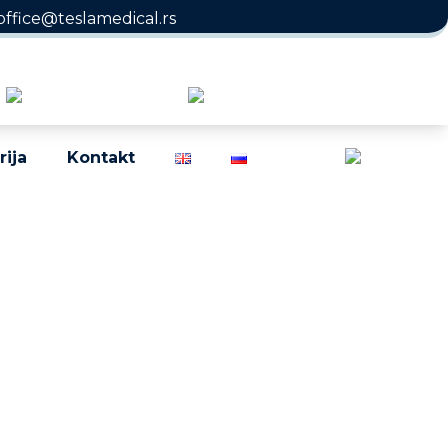
office@teslamedical.rs
rija
Kontakt