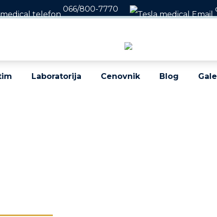
066/800-7770
nima i subotom 08 - 22h / Nedeljom 10 - 18h
tim
Laboratorija
Cenovnik
Blog
Gale