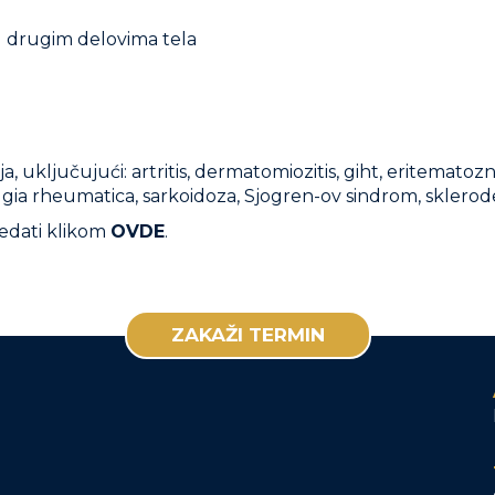
 u drugim delovima tela
a
, uključujući: artritis, dermatomiozitis, giht, eritematoz
ialgia rheumatica, sarkoidoza, Sjogren-ov sindrom, skleroder
edati klikom
OVDE
.
ZAKAŽI TERMIN