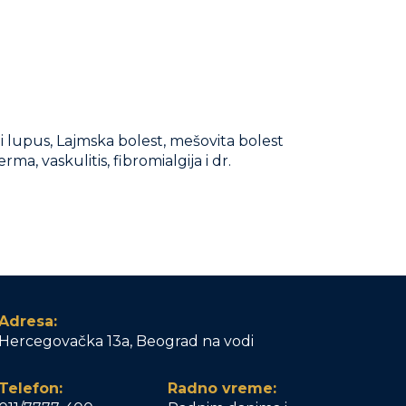
ni lupus, Lajmska bolest, mešovita bolest
ma, vaskulitis, fibromialgija i dr.
Adresa:
Hercegovačka 13a, Beograd na vodi
Telefon:
Radno vreme: