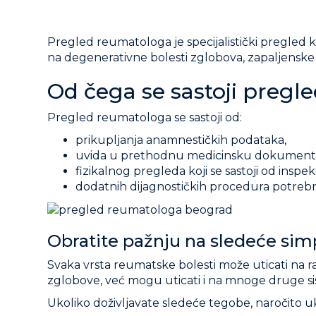
Pregled reumatologa je specijalistički pregled k
na degenerativne bolesti zglobova, zapaljenske bo
Od čega se sastoji preg
Pregled reumatologa se sastoji od:
prikupljanja anamnestičkih podataka,
uvida u prethodnu medicinsku dokumentaci
fizikalnog pregleda koji se sastoji od inspekc
dodatnih dijagnostičkih procedura potreb
Obratite pažnju na sledeće si
Svaka vrsta reumatske bolesti može uticati na r
zglobove, već mogu uticati i na mnoge druge s
Ukoliko doživljavate sledeće tegobe, naročito u