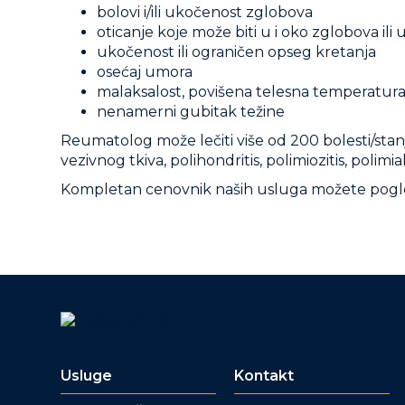
bolovi i/ili ukočenost zglobova
oticanje koje može biti u i oko zglobova ili
ukočenost ili ograničen opseg kretanja
osećaj umora
malaksalost, povišena telesna temperatur
nenamerni gubitak težine
Reumatolog može lečiti više od 200 bolesti/stanja
vezivnog tkiva, polihondritis, polimiozitis, polim
Kompletan cenovnik naših usluga možete pogl
Usluge
Kontakt