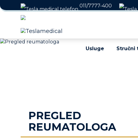
011/7777-400
Radno vreme: Radnim da
Usluge
Stručni 
PREGLED
REUMATOLOGA