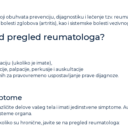
oji obuhvata prevenciju, dijagnostiku i lečenje tzv. reum
lesti zglobova (artritis), kao i sistemske bolesti vezivnog
led pregled reumatologa?
ju (ukoliko je imate),
ije, palpacije, perkusije i auskultacije
nih za pravovremeno uspostavljanje prave dijagnoze.
mptome
azličite delove vašeg tela i imati jedinstvene simptome.
isteme organa.
koliko su hronične, javite se na pregled reumatologa: