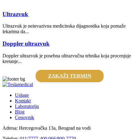
Ultrazvuk
Ultrazvuk je neinvazivna medicinska dijagnostika koja pomaže
lekarima da...
Doppler ultrazvuk
Doppler ultrazvuk je posebna ultrazvučna tehnika koja procenjuje
kretanje...
ZAKAŽI TERMIN
Usluge
Kontakt
Laboratorija
Blog
Cenovnik
Adresa:
Hercegovačka 13a, Beograd na vodi
Telefon:
011/7777-400
066/800-7770