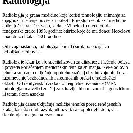
Radiologija
Radiologija je grana medicine koja koristi tehnologiju snimanja za
dijagnozu i lečenje povreda i bolesti. Poreklo ove oblasti medicine
datira još s kraja 19. veka, kada je Vilhelm Rentgen otkrio
rendgenske zrake 1895. godine; otkriće koje će mu doneti Nobelovu
nagradu za fiziku 1901. godine.
Od svog nastanka, radiologija je imala širok potencijal za
poboljšanje zdravlja.
Radiolog je lekar koji je specijalizovan za dijagnozu i lečenje bolesti
i povreda korišćenjem medicinskih tehnika snimanja. Neke od ovih
tehnika snimanja uključuju upotrebu zračenja i zahtevaju obuku za
razumevanje bezbednosnih i sigurnosnih praksi u radiološkoj
oblasti. Od rendgenskih zraka do magnetne rezonance (MR),
radiologija ima veliki značaj za zdravlje, bilo u svom dijagnostičkom
ili terapijskom aspektu.
Radiologija danas uključuje različite tehnike pored rendgenskih
zraka, kao što su ultrazvuk, ultrazvuk sa doppler efektom, CT
skeniranje i magnetna rezonanca.