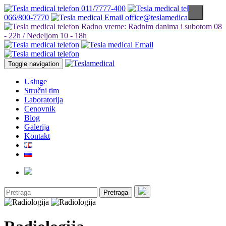
011/7777-400
066/800-7770
office@teslamedical.rs
Radno vreme: Radnim danima i subotom 08
- 22h / Nedeljom 10 - 18h
Toggle navigation
Usluge
Stručni tim
Laboratorija
Cenovnik
Blog
Galerija
Kontakt
Pretraga