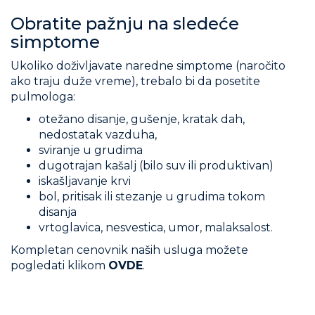
Obratite pažnju na sledeće
simptome
Ukoliko doživljavate naredne simptome (naročito
ako traju duže vreme), trebalo bi da posetite
pulmologa:
otežano disanje, gušenje, kratak dah,
nedostatak vazduha,
sviranje u grudima
dugotrajan kašalj (bilo suv ili produktivan)
iskašljavanje krvi
bol, pritisak ili stezanje u grudima tokom
disanja
vrtoglavica, nesvestica, umor, malaksalost.
Kompletan cenovnik naših usluga možete
pogledati klikom
OVDE
.