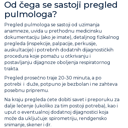
Od čega se sastoji pregled
pulmologa?
Pregled pulmologa se sastoji od uzimanja
anamneze, uvida u prethodnu medicinsku
dokumentaciju (ako je imate), detaljnog fizikalnog
pregleda (inspekcije, palpacije, perkusije,
auskultacije) i potrebnh dodatnih dijagnostičkih
procedura koje pomažu u otkrivanju i
postavljanju dijagnoze oboljenja respiratornog
trakta.
Pregled prosečno traje 20-30 minuta, a po
potrebi i duže, potpuno je bezbolan i ne zahteva
posebnu pripremu.
Na kraju pregleda ćete dobiti savet i preporuku za
dalje lečenje (ukoliko za tim postoji potreba), kao i
uput o eventualnoj dodatnoj dijagnostici koja
može da uključuje: spirometriju, rendgensko
snimanje, skener i dr.