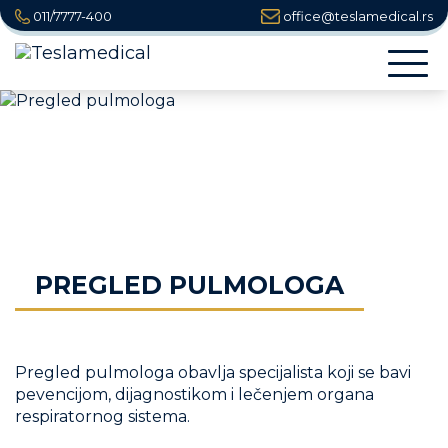
011/7777-400
office@teslamedical.rs
Togg
navi
PREGLED PULMOLOGA
Pregled pulmologa obavlja specijalista koji se bavi
pevencijom, dijagnostikom i lečenjem organa
respiratornog sistema.