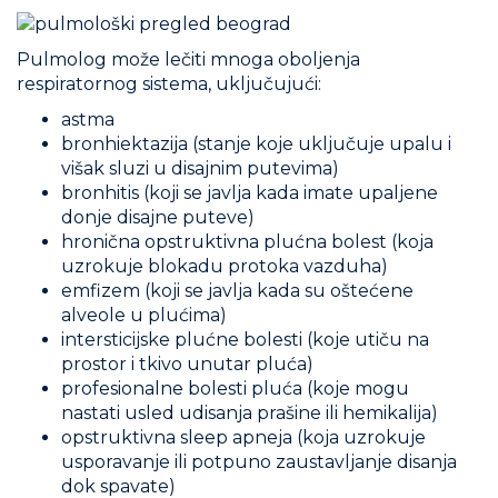
Pulmolog može lečiti mnoga oboljenja
respiratornog sistema, uključujući:
astma
bronhiektazija (stanje koje uključuje upalu i
višak sluzi u disajnim putevima)
bronhitis (koji se javlja kada imate upaljene
donje disajne puteve)
hronična opstruktivna plućna bolest (koja
uzrokuje blokadu protoka vazduha)
emfizem (koji se javlja kada su oštećene
alveole u ​​plućima)
intersticijske plućne bolesti (koje utiču na
prostor i tkivo unutar pluća)
profesionalne bolesti pluća (koje mogu
nastati usled udisanja prašine ili hemikalija)
opstruktivna sleep apneja (koja uzrokuje
usporavanje ili potpuno zaustavljanje disanja
dok spavate)