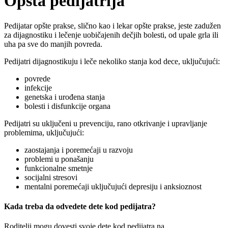
Opšta pedijatrija
Pedijatar opšte prakse, slično kao i lekar opšte prakse, jeste zadužen
za dijagnostiku i lečenje uobičajenih dečjih bolesti, od upale grla ili
uha pa sve do manjih povreda.
Pedijatri dijagnostikuju i leče nekoliko stanja kod dece, uključujući:
povrede
infekcije
genetska i urođena stanja
bolesti i disfunkcije organa
Pedijatri su uključeni u prevenciju, rano otkrivanje i upravljanje
problemima, uključujući:
zaostajanja i poremećaji u razvoju
problemi u ponašanju
funkcionalne smetnje
socijalni stresovi
mentalni poremećaji uključujući depresiju i anksioznost
Kada treba da odvedete dete kod pedijatra?
Roditelji mogu dovesti svoje dete kod pedijatra na