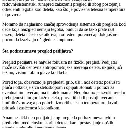
redovni/sistematski (unapred zakazani) pregled ili zbog postojanja
određenih tegoba kod deteta, kao što je povišena telesna temperatura
ili povreda.
Moramo da naglasimo značaj sprovođenja sistematskih pregleda kod
dece koja naizgled nemaju tegoba, budući da se tako prate rast i
razvoj deteta i često se otkrivaju određeni poremećaji dok još ne
počnu da izazivaju očigledne simptome.
Šta podrazumeva pregled pedijatra?
Pregled pedijatra se najviše fokusira na fizički pregled. Pedijatar
može izvršiti osnovna antropometrijska merenja deteta, uključujući
težinu, visinu i obim glave kod beba.
Pored toga, obavezno je pregledati grlo, uši i nos deteta; poslušati
pluća i otkucaje srca stetoskopom i opipati stomak u potrazi za
eventualnim uvećanjima ili oteklinama. Neophodno je izvršiti uvid u
prebojenost i turgor kože deteta, proveriti da li postoji uvećanje
limfnih čvorova; a po potrebi izmeriti telesnu temperaturu, krvni
pritisak i zasićenost kiseonikom.
Anamnestički deo pedijatrijskog pregleda podrazumeva uvid u
prethodnu medicinsku istoriju deteta, kao i postavljanje opštih
pitanja o zdravlju i tegobama deteta.