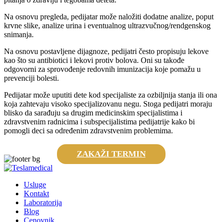
Na osnovu pregleda, pedijatar može naložiti dodatne analize, poput
krvne slike, analize urina i eventualnog ultrazvučnog/rendgenskog
snimanja.
Na osnovu postavljene dijagnoze, pedijatri često propisuju lekove
kao što su antibiotici i lekovi protiv bolova. Oni su takođe
odgovorni za sprovođenje redovnih imunizacija koje pomažu u
prevenciji bolesti.
Pedijatar može uputiti dete kod specijaliste za ozbiljnija stanja ili ona
koja zahtevaju visoko specijalizovanu negu. Stoga pedijatri moraju
blisko da sarađuju sa drugim medicinskim specijalistima i
zdravstvenim radnicima i subspecijalistima pedijatrije kako bi
pomogli deci sa određenim zdravstvenim problemima.
ZAKAŽI TERMIN
Usluge
Kontakt
Laboratorija
Blog
Cenovnik