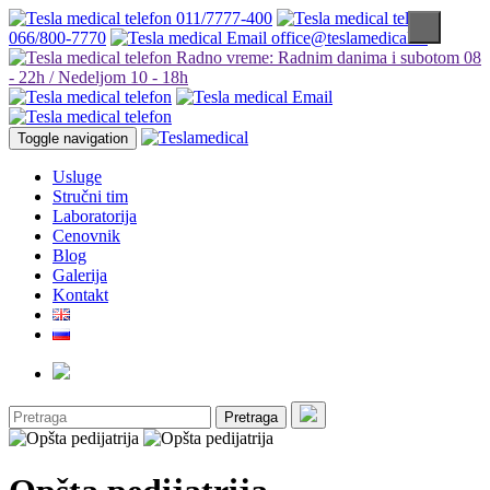
011/7777-400
066/800-7770
office@teslamedical.rs
Radno vreme: Radnim danima i subotom 08
- 22h / Nedeljom 10 - 18h
Toggle navigation
Usluge
Stručni tim
Laboratorija
Cenovnik
Blog
Galerija
Kontakt
Pretraga