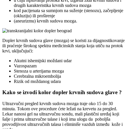
u cilju ispitivanja protoka krvi, izgleda zida krvnih sudova i
drugih karakteristika krvnih sudova mozga
kod pacijenata sa sumnjom na suženje (stenozu), začepljenje
(okluziju) ili proširenje
(aneurizmu) krvnih sudova mozga.
Dopler krvnih sudova glave (mozga) se koristi za dijagnostikovanje
ili praćenje širokog spektra medicinskih stanja koja utiču na protok
krvi, uključujući:
Akutni ishemijski moždani udar
Vazospazam
Stenoza u arterijama mozga
Cerebralna mikroembolija
Rizik od moždanog udara
Kako se izvodi kolor dopler krvnih sudova glave ?
Ultrazvučni pregled krvnih sudova mozga traje oko 15 do 30
minuta. Tokom ove procedure ćete ležati na krevetu za pregled.
Lekar nanosi gel na ultrazvučnu sondu, mali plastični uređaj koji
šalje i prima ultrazvučne talase i koji ima ulogu da poboljša
provodljivost ultrazvučnih talasa i eliminiše vazduh između kože i