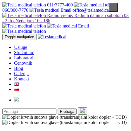
011/7777-400
066/800-7770
office@teslamedical.rs
Radno vreme: Radnim danima i subotom 08
- 22h / Nedeljom 10 - 18h
Toggle navigation
Usluge
Stručni tim
Laboratorija
Cenovnik
Blog
Galerija
Kontakt
Pretraga