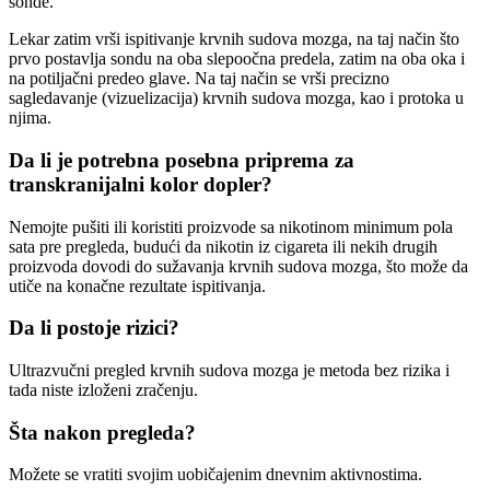
sonde.
Lekar zatim vrši ispitivanje krvnih sudova mozga, na taj način što
prvo postavlja sondu na oba slepoočna predela, zatim na oba oka i
na potiljačni predeo glave. Na taj način se vrši precizno
sagledavanje (vizuelizacija) krvnih sudova mozga, kao i protoka u
njima.
Da li je potrebna posebna priprema za
transkranijalni kolor dopler?
Nemojte pušiti ili koristiti proizvode sa nikotinom minimum pola
sata pre pregleda, budući da nikotin iz cigareta ili nekih drugih
proizvoda dovodi do sužavanja krvnih sudova mozga, što može da
utiče na konačne rezultate ispitivanja.
Da li postoje rizici?
Ultrazvučni pregled krvnih sudova mozga je metoda bez rizika i
tada niste izloženi zračenju.
Šta nakon pregleda?
Možete se vratiti svojim uobičajenim dnevnim aktivnostima.