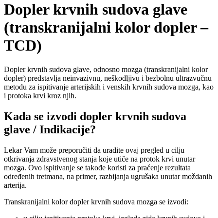
Dopler krvnih sudova glave
(transkranijalni kolor dopler –
TCD)
Dopler krvnih sudova glave, odnosno mozga (transkranijalni kolor
dopler) predstavlja neinvazivnu, neškodljivu i bezbolnu ultrazvučnu
metodu za ispitivanje arterijskih i venskih krvnih sudova mozga, kao
i protoka krvi kroz njih.
Kada se izvodi dopler krvnih sudova
glave / Indikacije?
Lekar Vam može preporučiti da uradite ovaj pregled u cilju
otkrivanja zdravstvenog stanja koje utiče na protok krvi unutar
mozga. Ovo ispitivanje se takođe koristi za praćenje rezultata
određenih tretmana, na primer, razbijanja ugrušaka unutar moždanih
arterija.
Transkranijalni kolor dopler krvnih sudova mozga se izvodi: