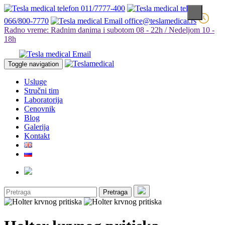
011/7777-400
066/800-7770
office@teslamedical.rs
Radno vreme: Radnim danima i subotom 08 - 22h / Nedeljom 10 -
18h
Toggle navigation
Usluge
Stručni tim
Laboratorija
Cenovnik
Blog
Galerija
Kontakt
Pretraga