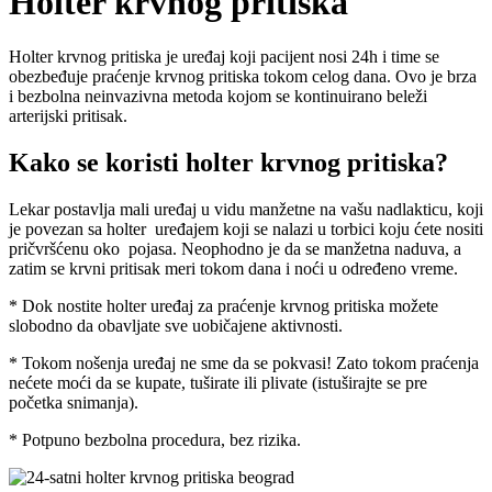
Holter krvnog pritiska
Holter krvnog pritiska je uređaj koji pacijent nosi 24h i time se
obezbeđuje praćenje krvnog pritiska tokom celog dana. Ovo je brza
i bezbolna neinvazivna metoda kojom se kontinuirano beleži
arterijski pritisak.
Kako se koristi holter krvnog pritiska?
Lekar postavlja mali uređaj u vidu manžetne na vašu nadlakticu, koji
je povezan sa holter uređajem koji se nalazi u torbici koju ćete nositi
pričvršćenu oko pojasa. Neophodno je da se manžetna naduva, a
zatim se krvni pritisak meri tokom dana i noći u određeno vreme.
* Dok nostite holter uređaj za praćenje krvnog pritiska možete
slobodno da obavljate sve uobičajene aktivnosti.
* Tokom nošenja uređaj ne sme da se pokvasi! Zato tokom praćenja
nećete moći da se kupate, tuširate ili plivate (istuširajte se pre
početka snimanja).
* Potpuno bezbolna procedura, bez rizika.