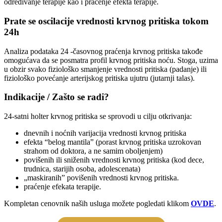
određivanje terapije kao i praćenje efekta terapije.
Prate se oscilacije vrednosti krvnog pritiska tokom
24h
Analiza podataka 24 -časovnog praćenja krvnog pritiska takođe
omogućava da se posmatra profil krvnog pritiska noću. Stoga, uzima
u obzir svako fiziološko smanjenje vrednosti pritiska (padanje) ili
fiziološko povećanje arterijskog pritiska ujutru (jutarnji talas).
Indikacije / Zašto se radi?
24-satni holter krvnog pritiska se sprovodi u cilju otkrivanja:
dnevnih i noćnih varijacija vrednosti krvnog pritiska
efekta “belog mantila” (porast krvnog pritiska uzrokovan
strahom od doktora, a ne samim oboljenjem)
povišenih ili sniženih vrednosti krvnog pritiska (kod dece,
trudnica, starijih osoba, adolescenata)
„maskiranih” povišenih vrednosti krvnog pritiska.
praćenje efekata terapije.
Kompletan cenovnik naših usluga možete pogledati klikom
OVDE
.