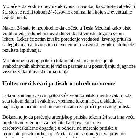
Moraćete da vodite dnevnik aktivnosti i tegoba, kako biste zabeležili
šta ste sve radili tokom 24-časovnog snimanja i koje ste eventualne
tegobe imali.
Nakon 24 sata je neophodno da dođete u Tesla Medical kako biste
vratili uređaj i doneli na uvid dnevnik aktivnosti i tegoba svom
lekaru. Lekar će zatim izvršiti poređenje vrednosti krvnog pritiska
sa tegobama i aktivnostima navedenim u vašem dnevniku i dobićete
rezultate ispitivanja.
Monitoring krvnog pritiska tokom obavljanja uobičajenih
svakodnevnih aktivnosti je važan parametar u postavljanju dijagnoze
vezane za kardiovaskularna stanja.
Holter meri krvni pritisak u određeno vreme
Tokom snimanja, krvni pritisak će se automatski meriti svakih pola
sata tokom dana i svakih sat vremena tokom noći, u skladu sa
najnovijim međunarodnim smernicama za praćenje krvnog pritiska.
Dokazano je da praćenje arterijskog pritiska tokom 24 sata ima veću
prediktivnu vrednost za različite kardiovaskularne i
cerebrovaskularne događaje u odnosu na merenje pritiska u
momentu posete ordinaciji. Na taj način se omogućava pravilno