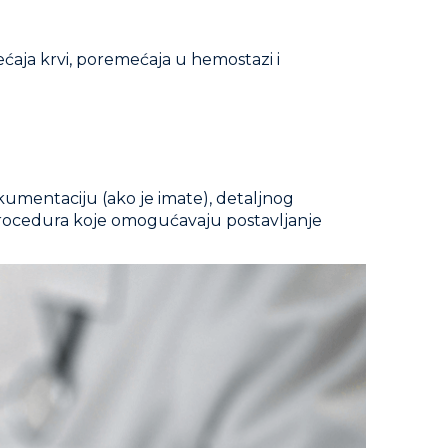
ćaja krvi, poremećaja u hemostazi i
umentaciju (ako je imate), detaljnog
h procedura koje omogućavaju postavljanje