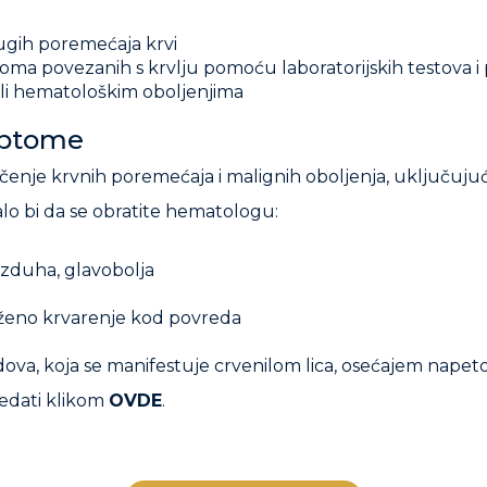
rugih poremećaja krvi
inoma povezanih s krvlju pomoću laboratorijskih testova i
 ili hematološkim oboljenjima
mptome
čenje krvnih poremećaja i malignih oboljenja, uključujući
o bi da se obratite hematologu:
azduha, glavobolja
uženo krvarenje kod povreda
a, koja se manifestuje crvenilom lica, osećajem napetost
edati klikom
OVDE
.