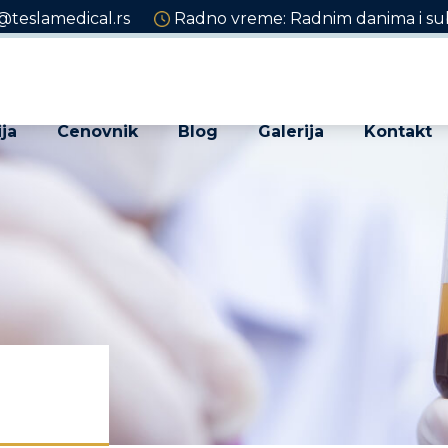
@teslamedical.rs
Radno vreme: Radnim danima i sub
ja
Cenovnik
Blog
Galerija
Kontakt