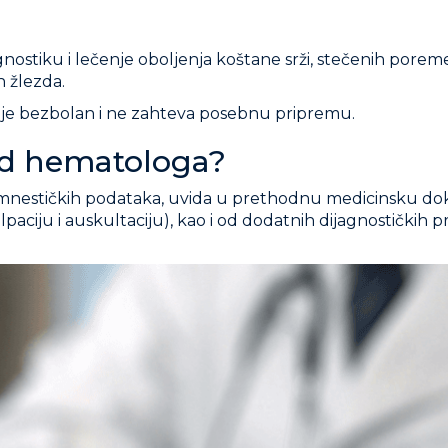
stiku i lečenje oboljenja koštane srži, stečenih poreme
h žlezda.
je bezbolan i ne zahteva posebnu pripremu.
led hematologa?
mnestičkih podataka, uvida u prethodnu medicinsku dok
alpaciju i auskultaciju), kao i od dodatnih dijagnostički