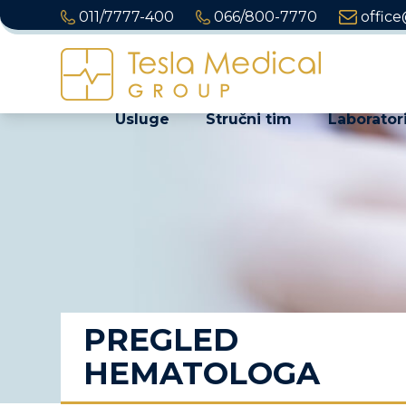
011/7777-400
066/800-7770
office
Usluge
Stručni tim
Laboratori
PREGLED
HEMATOLOGA