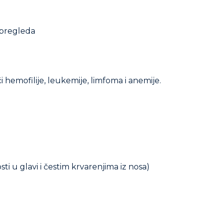
 pregleda
 hemofilije, leukemije, limfoma i anemije.
i u glavi i čestim krvarenjima iz nosa)