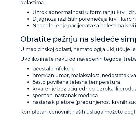
oblastima:
Uzrok abnormalnosti u formiranju krvi i d
Dijagnoza različitih poremećaja krvi i karc
Nega i lečenje pacijenata sa bolestima krvi
Obratite pažnju na sledeće si
U medicinskoj oblasti, hematologija uključuje le
Ukoliko imate neku od navedenih tegoba, trebal
učestale infekcije
hroničan umor, malaksalost, nedostatak v
često povišena telesna temperatura
krvarenje bez očiglednog uzroka ili prod
spontani nastanak modrica
nastanak pletore (prepunjenost krvnih sudov
Kompletan cenovnik naših usluga možete pogl