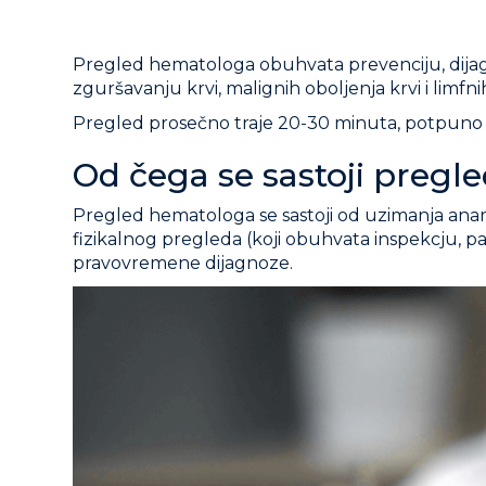
Pregled hematologa obuhvata prevenciju, dijagno
zguršavanju krvi, malignih oboljenja krvi i limfni
Pregled prosečno traje 20-30 minuta, potpuno 
Od čega se sastoji preg
Pregled hematologa se sastoji od uzimanja ana
fizikalnog pregleda (koji obuhvata inspekcju, p
pravovremene dijagnoze.