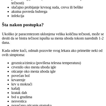
tečnosti)
slučajno probijanje krvnog suda, creva ili bešike
akutna povreda bubrega
infekcija
Šta nakon postupka?
Ukoliko je paracentezom uklonjena velika količina tečnosti, može se
desiti da se bistra tečnost ispušta sa mesta uboda tokom narednih 1-2
dana.
Kada odete kući, odmah pozovite svog lekara ako primetite neki od
ovih simptoma:
groznica/zimica (povišena telesna temperatura)
crvenilo oko mesta uboda igle
oticanje oko mesta uboda igle
povećan bol
krvarenje
krv u mokraći
kašalj
kratak dah
bol u grudima
nesvestica
povećano oticanje stomaka.