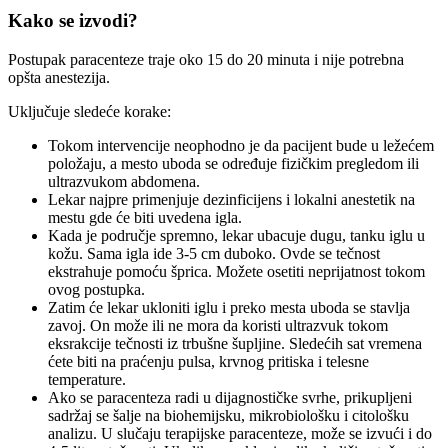
Kako se izvodi?
Postupak paracenteze traje oko 15 do 20 minuta i nije potrebna
opšta anestezija.
Uključuje sledeće korake:
Tokom intervencije neophodno je da pacijent bude u ležećem
položaju, a mesto uboda se određuje fizičkim pregledom ili
ultrazvukom abdomena.
Lekar najpre primenjuje dezinficijens i lokalni anestetik na
mestu gde će biti uvedena igla.
Kada je područje spremno, lekar ubacuje dugu, tanku iglu u
kožu. Sama igla ide 3-5 cm duboko. Ovde se tečnost
ekstrahuje pomoću šprica. Možete osetiti neprijatnost tokom
ovog postupka.
Zatim će lekar ukloniti iglu i preko mesta uboda se stavlja
zavoj. On može ili ne mora da koristi ultrazvuk tokom
eksrakcije tečnosti iz trbušne šupljine. Sledećih sat vremena
ćete biti na praćenju pulsa, krvnog pritiska i telesne
temperature.
Ako se paracenteza radi u dijagnostičke svrhe, prikupljeni
sadržaj se šalje na biohemijsku, mikrobiološku i citološku
analizu. U slučaju terapijske paracenteze, može se izvući i do