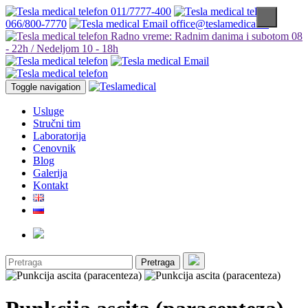
011/7777-400
066/800-7770
office@teslamedical.rs
Radno vreme: Radnim danima i subotom 08
- 22h / Nedeljom 10 - 18h
Toggle navigation
Usluge
Stručni tim
Laboratorija
Cenovnik
Blog
Galerija
Kontakt
Pretraga