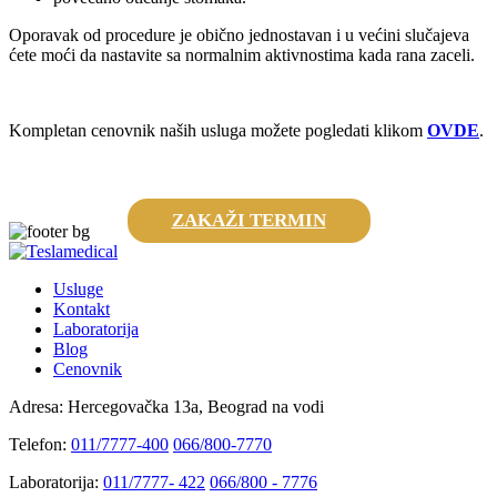
Oporavak od procedure je obično jednostavan i u većini slučajeva
ćete moći da nastavite sa normalnim aktivnostima kada rana zaceli.
Kompletan cenovnik naših usluga možete pogledati klikom
OVDE
.
ZAKAŽI TERMIN
Usluge
Kontakt
Laboratorija
Blog
Cenovnik
Adresa:
Hercegovačka 13a, Beograd na vodi
Telefon:
011/7777-400
066/800-7770
Laboratorija:
011/7777- 422
066/800 - 7776