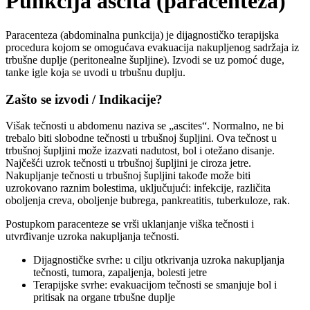
Punkcija ascita (paracenteza)
Paracenteza (abdominalna punkcija) je dijagnostičko terapijska
procedura kojom se omogućava evakuacija nakupljenog sadržaja iz
trbušne duplje (peritonealne šupljine). Izvodi se uz pomoć duge,
tanke igle koja se uvodi u trbušnu duplju.
Zašto se izvodi / Indikacije?
Višak tečnosti u abdomenu naziva se „ascites“. Normalno, ne bi
trebalo biti slobodne tečnosti u trbušnoj šupljini. Ova tečnost u
trbušnoj šupljini može izazvati nadutost, bol i otežano disanje.
Najčešći uzrok tečnosti u trbušnoj šupljini je ciroza jetre.
Nakupljanje tečnosti u trbušnoj šupljini takođe može biti
uzrokovano raznim bolestima, uključujući: infekcije, različita
oboljenja creva, oboljenje bubrega, pankreatitis, tuberkuloze, rak.
Postupkom paracenteze se vrši uklanjanje viška tečnosti i
utvrđivanje uzroka nakupljanja tečnosti.
Dijagnostičke svrhe: u cilju otkrivanja uzroka nakupljanja
tečnosti, tumora, zapaljenja, bolesti jetre
Terapijske svrhe: evakuacijom tečnosti se smanjuje bol i
pritisak na organe trbušne duplje