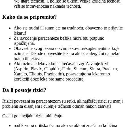
4-5 litara tečnosti. Ukoliko se ukloni velika količina tečnosti,
vrši se intravenozna naknada tečnosti.
Kako da se pripremite?
Ako ste trudni ili sumnjate na trudnoću, obavezno to prijavite
lekaru!
Za izvođenje paracenteze bešika mora biti potpuno
ispražnjena.
Obavestite svog lekara o svim lekovima/suplementima koje
uzimate. Takođe obavestite lekara ako ste alergični na neku
hranu ili lekove.
Ako uzimate lekove koji sprečavaju zgrušavanje krvi
(Aspirin, Plavix, Clopidix, Farin, Sincum, Sintra, Pradaxa,
Xarelto, Eliquis, Fraxiparin), posavetujte sa lekarom o
korekciji doze leka pre same procedure.
Da li postoje rizici?
Rizici povezani sa paracentezom su retki, ali najčešći rizici su manji
problemi sa disanjem i curenje tečnosti odmah nakon zahvata.
Ostali potencijalni rizici uključuju:
pad krvnog pritiska (samo ako se ukloni značajna količina