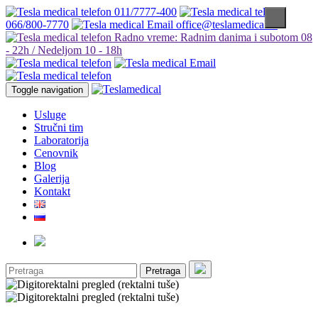
011/7777-400
066/800-7770
office@teslamedical.rs
Radno vreme: Radnim danima i subotom 08
- 22h / Nedeljom 10 - 18h
Toggle navigation
Usluge
Stručni tim
Laboratorija
Cenovnik
Blog
Galerija
Kontakt
Pretraga