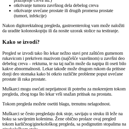
pražnjenje creva itd.)
otkrivanje tumora završnog dela debelog creva
otkrivanje uvećane prostate ili drugih promena prostate
(tumori, infekcije)
Nakon digitorektalnog pregleda, gastroenterolog vam može naložiti
da uradite kolonoskopiju ili da nosite uzorak stolice na testiranje.
Kako se izvodi?
Pregled se izvodi tako što lekar nežno stavi prst zaštićen gumenom
rukavicom i prekriven mazivom (najčešće vazelinom) u završni deo
debelog creva – rektuma, te na taj način može da napipa ili oseti bilo
kakve abnormalnosti. Lekar takođe može drugom rukom da pritisne
donji deo stomaka kako bi otkrio različite probleme poput uvećane
prostate ili raka prostate.
Muškarci mogu osećati neprijatnost ili potrebu za mokrenjem tokom
pregleda, zbog toga što lekar vrši snažan pritisak na prostatu.
Tokom pregleda možete osetiti blagu, trenutnu nelagodnost.
Muškarci se često pregledaju dok stoje, savijaju u struku ili leže na
boku sa savijenim kolenima. Žene obično prolaze ovaj pregled
tokom karličnog/ginekološkog pregleda, sa podignutim stopalima na