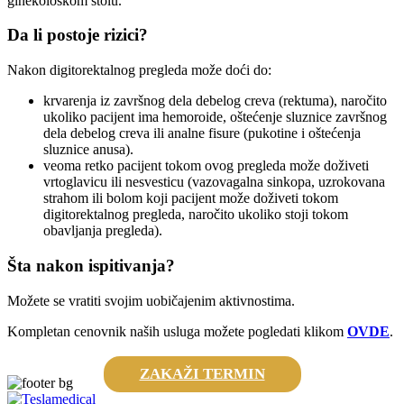
ginekološkom stolu.
Da li postoje rizici?
Nakon digitorektalnog pregleda može doći do:
krvarenja iz završnog dela debelog creva (rektuma), naročito
ukoliko pacijent ima hemoroide, oštećenje sluznice završnog
dela debelog creva ili analne fisure (pukotine i oštećenja
sluznice anusa).
veoma retko pacijent tokom ovog pregleda može doživeti
vrtoglavicu ili nesvesticu (vazovagalna sinkopa, uzrokovana
strahom ili bolom koji pacijent može doživeti tokom
digitorektalnog pregleda, naročito ukoliko stoji tokom
obavljanja pregleda).
Šta nakon ispitivanja?
Možete se vratiti svojim uobičajenim aktivnostima.
Kompletan cenovnik naših usluga možete pogledati klikom
OVDE
.
ZAKAŽI TERMIN