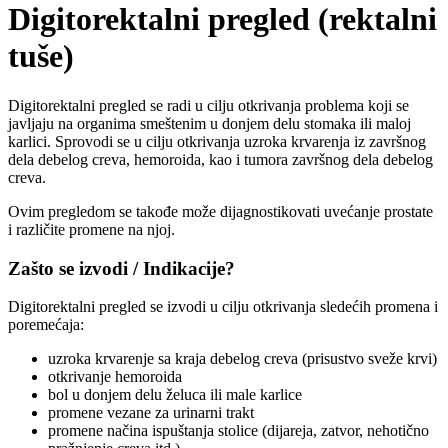
Digitorektalni pregled (rektalni
tuše)
Digitorektalni pregled se radi u cilju otkrivanja problema koji se
javljaju na organima smeštenim u donjem delu stomaka ili maloj
karlici. Sprovodi se u cilju otkrivanja uzroka krvarenja iz završnog
dela debelog creva, hemoroida, kao i tumora završnog dela debelog
creva.
Ovim pregledom se takođe može dijagnostikovati uvećanje prostate
i različite promene na njoj.
Zašto se izvodi / Indikacije?
Digitorektalni pregled se izvodi u cilju otkrivanja sledećih promena i
poremećaja:
uzroka krvarenje sa kraja debelog creva (prisustvo sveže krvi)
otkrivanje hemoroida
bol u donjem delu želuca ili male karlice
promene vezane za urinarni trakt
promene načina ispuštanja stolice (dijareja, zatvor, nehotično