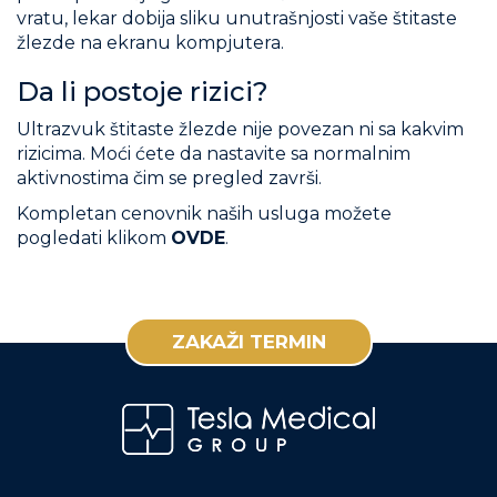
vratu, lekar dobija sliku unutrašnjosti vaše štitaste
žlezde na ekranu kompjutera.
Da li postoje rizici?
Ultrazvuk štitaste žlezde nije povezan ni sa kakvim
rizicima. Moći ćete da nastavite sa normalnim
aktivnostima čim se pregled završi.
Kompletan cenovnik naših usluga možete
pogledati klikom
OVDE
.
ZAKAŽI TERMIN