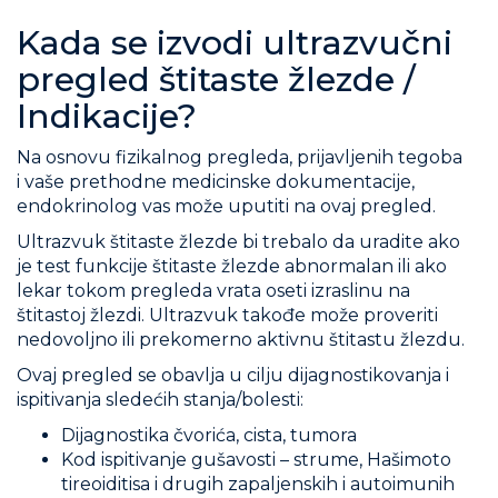
Kada se izvodi ultrazvučni
pregled štitaste žlezde /
Indikacije?
Na osnovu fizikalnog pregleda, prijavljenih tegoba
i vaše prethodne medicinske dokumentacije,
endokrinolog vas može uputiti na ovaj pregled.
Ultrazvuk štitaste žlezde bi trebalo da uradite ako
je test funkcije štitaste žlezde abnormalan ili ako
lekar tokom pregleda vrata oseti izraslinu na
štitastoj žlezdi. Ultrazvuk takođe može proveriti
nedovoljno ili prekomerno aktivnu štitastu žlezdu.
Ovaj pregled se obavlja u cilju dijagnostikovanja i
ispitivanja sledećih stanja/bolesti:
Dijagnostika čvorića, cista, tumora
Kod ispitivanje gušavosti – strume, Hašimoto
tireoiditisa i drugih zapaljenskih i autoimunih