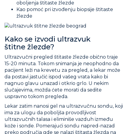
oboljenja štitaste žlezde
Kao pomoć pri izvođenju biopsije štitaste
žlezde
Kako se izvodi ultrazvuk
štitne žlezde?
Ultrazvučni pregled štitaste žlezde obično traje
15-20 minuta. Tokom snimanja je neophodno da
pacijent leži na krevetu za pregled, a lekar može
da postavi jastučić ispod vašeg vrata kako bi
nagnuo glavu unazad i otkrio grlo. U nekim
slučajevima, možda ćete morati da sedite
uspravno tokom pregleda.
Lekar zatim nanosi gel na ultrazvučnu sondu, koji
ima za ulogu da poboljša provodljivost
ultrazvučnih talasa i eliminiše vazduh između
kože i sonde. Pomerajući sondu napred-nazad
preko područja gde se nalazi štitasta žlezda na