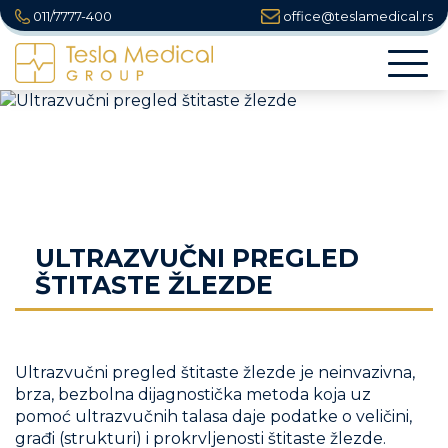
011/7777-400
office@teslamedical.rs
Togg
navi
ULTRAZVUČNI PREGLED
ŠTITASTE ŽLEZDE
Ultrazvučni pregled štitaste žlezde je neinvazivna,
brza, bezbolna dijagnostička metoda koja uz
pomoć ultrazvučnih talasa daje podatke o veličini,
građi (strukturi) i prokrvljenosti štitaste žlezde.