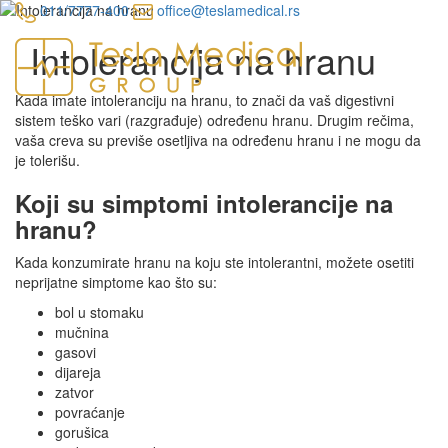
011/7777-400
office@teslamedical.rs
Intolerancija na hranu
Toggl
navig
Kada imate intoleranciju na hranu, to znači da vaš digestivni
sistem teško vari (razgrađuje) određenu hranu. Drugim rečima,
vaša creva su previše osetljiva na određenu hranu i ne mogu da
je tolerišu.
Koji su simptomi intolerancije na
hranu?
Kada konzumirate hranu na koju ste intolerantni, možete osetiti
neprijatne simptome kao što su:
bol u stomaku
mučnina
gasovi
dijareja
zatvor
povraćanje
gorušica