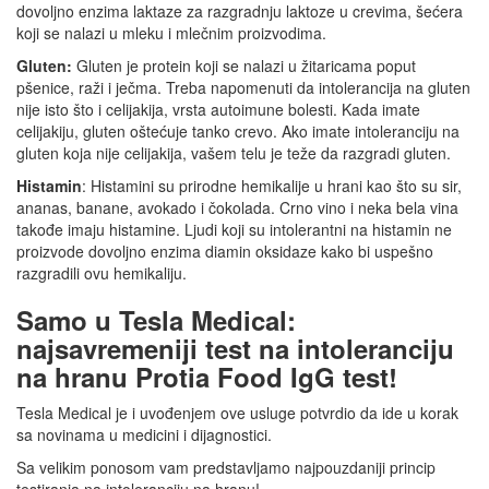
dovoljno enzima laktaze za razgradnju laktoze u crevima, šećera
koji se nalazi u mleku i mlečnim proizvodima.
Gluten:
Gluten je protein koji se nalazi u žitaricama poput
pšenice, raži i ječma. Treba napomenuti da intolerancija na gluten
nije isto što i celijakija, vrsta autoimune bolesti. Kada imate
celijakiju, gluten oštećuje tanko crevo. Ako imate intoleranciju na
gluten koja nije celijakija, vašem telu je teže da razgradi gluten.
Histamin
: Histamini su prirodne hemikalije u hrani kao što su sir,
ananas, banane, avokado i čokolada. Crno vino i neka bela vina
takođe imaju histamine. Ljudi koji su intolerantni na histamin ne
proizvode dovoljno enzima diamin oksidaze kako bi uspešno
razgradili ovu hemikaliju.
Samo u Tesla Medical:
najsavremeniji test na intoleranciju
na hranu
Protia Food IgG test!
Tesla Medical je i uvođenjem ove usluge potvrdio da ide u korak
sa novinama u medicini i dijagnostici.
Sa velikim ponosom vam predstavljamo najpouzdaniji princip