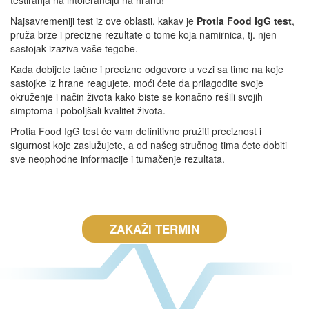
testiranja na intoleranciju na hranu!
Najsavremeniji test iz ove oblasti, kakav je
Protia Food IgG test
,
pruža brze i precizne rezultate o tome koja namirnica, tj. njen
sastojak izaziva vaše tegobe.
Kada dobijete tačne i precizne odgovore u vezi sa time na koje
sastojke iz hrane reagujete, moći ćete da prilagodite svoje
okruženje i način života kako biste se konačno rešili svojih
simptoma i poboljšali kvalitet života.
Protia Food IgG test će vam definitivno pružiti preciznost i
sigurnost koje zaslužujete, a od našeg stručnog tima ćete dobiti
sve neophodne informacije i tumačenje rezultata.
ZAKAŽI TERMIN