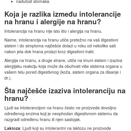
nadutost stomaka.
Koja je razlika između intolerancije
na hranu i alergije na hranu?
Intolerancija na hranu nije isto što i alergija na hranu.
Naime, intolerancija na hranu utiče pretežno na vaš digestivni
sistem i do simptoma najčešće dolazi u roku od nekoliko sati
nakon jela dok hrana prolazi kroz digestivni trakt.
Alergija na hranu, s druge strane, utiče na imuni sistem i izaziva
alergijsku reakciju koja može da obuhvati više sistema organa u
vašem telu pored digestivnog (koža, sistem organa za disanje i
dr.).
Šta najčešće izaziva intoleranciju na
hranu?
Ljudi sa intolerancijom na hranu često ne proizvode dovoljno
određenog enzima koji je neophodan digestivnom sistemu da
razgradi određenu hranu ili njen sastojak.
Laktoza
: Ljudi koji su intolerantni na laktozu ne proizvode