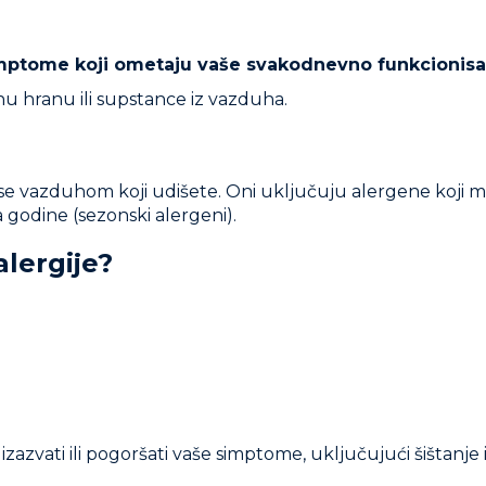
imptome koji ometaju vaše svakodnevno funkcionisa
u hranu ili supstance iz vazduha.
ose vazduhom koji udišete. Oni uključuju alergene koji
 godine (sezonski alergeni).
alergije?
azvati ili pogoršati vaše simptome, uključujući šištanje 