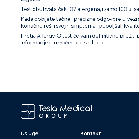
Test obuhvata čak 107 alergena, i samo 100 μl s
Kada dobijete tačne i precizne odgovore u vezi s
konačno rešili svojih simptoma i poboljšali kvalite
Protia Allergy-Q test će vam definitivno pružiti
informacije i tumačenje rezultata.
Usluge
Kontakt