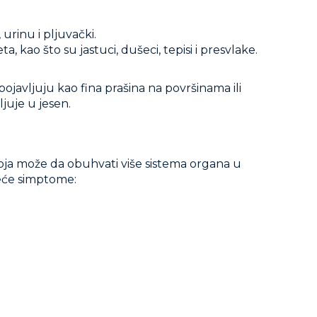
urinu i pljuvački.
, kao što su jastuci, dušeci, tepisi i presvlake.
ojavljuju kao fina prašina na površinama ili
juje u jesen.
u koja može da obuhvati više sistema organa u
deće simptome: