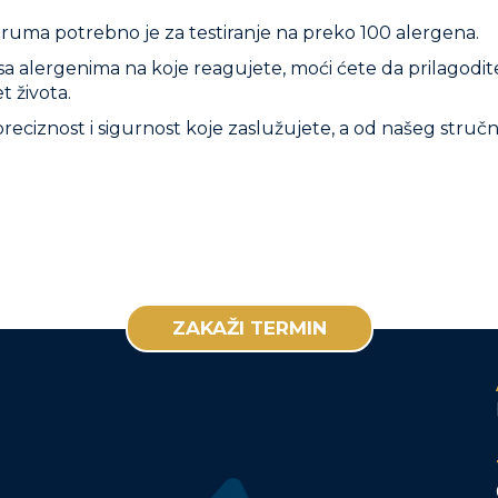
eruma potrebno je za testiranje na preko 100 alergena.
a alergenima na koje reagujete, moći ćete da prilagodite 
t života.
 preciznost i sigurnost koje zaslužujete, a od našeg str
ZAKAŽI TERMIN