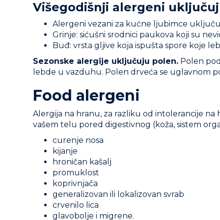
Višegodišnji alergeni uključuj
Alergeni vezani za kućne ljubimce uključuj
Grinje: sićušni srodnici paukova koji su nevi
Buđ: vrsta gljive koja ispušta spore koje 
Sezonske alergije uključuju polen.
Polen podr
lebde u vazduhu. Polen drveća se uglavnom poj
Food alergeni
Alergija na hranu, za razliku od intolerancije na
vašem telu pored digestivnog (koža, sistem orga
curenje nosa
kijanje
hroničan kašalj
promuklost
koprivnjača
generalizovan ili lokalizovan svrab
crvenilo lica
glavobolje i migrene.