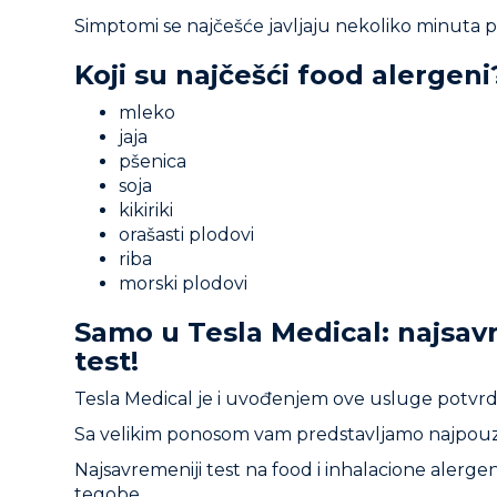
Simptomi se najčešće javljaju nekoliko minuta po
Koji su najčešći food alergeni
mleko
jaja
pšenica
soja
kikiriki
orašasti plodovi
riba
morski plodovi
Samo u Tesla Medical: najsavr
test!
Tesla Medical je i uvođenjem ove usluge potvrdio
Sa velikim ponosom vam predstavljamo najpouzdan
Najsavremeniji test na food i inhalacione alerge
tegobe.