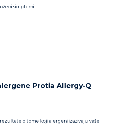
loženi simptomi.
alergene Protia Allergy-Q
 rezultate o tome koji alergeni izazivaju vaše