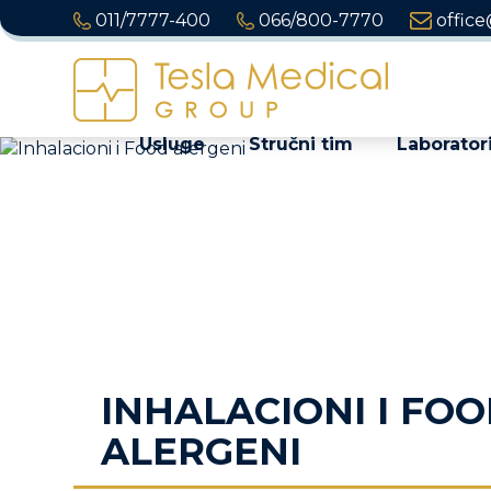
011/7777-400
066/800-7770
office
Usluge
Stručni tim
Laboratori
INHALACIONI I FO
ALERGENI