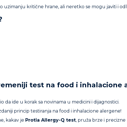
 uzimanju kritične hrane, ali neretko se mogu javiti i od
?
emeniji test na food i inhalacione 
 da ide u korak sa novinama u medicini i dijagnostici.
iji princip testiranja na food i inhalacione alergene!
ne, kakav je
Protia Allergy-Q test
, pruža brze i precizne