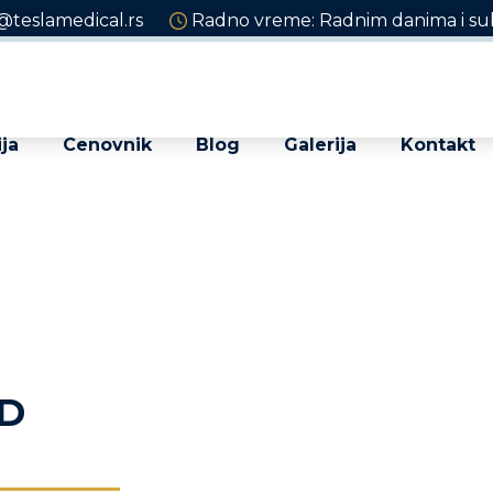
@teslamedical.rs
Radno vreme: Radnim danima i sub
ja
Cenovnik
Blog
Galerija
Kontakt
OD