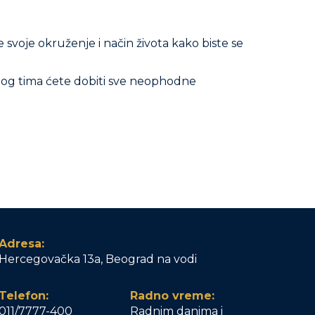
svoje okruženje i način života kako biste se
učnog tima ćete dobiti sve neophodne
Adresa:
Hercegovačka 13a, Beograd na vodi
Telefon:
Radno vreme:
011/7777-400
Radnim danima i