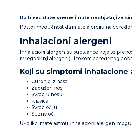
Da li već duže vreme imate neobjašnjive s
Postoji mogućnost da imate alergiju na određen
Inhalacioni alergeni
Inhalacioni alergeni su supstance koje se pren
(višegodišnji alergeni) ili tokom određenog doba
Koji su simptomi inhalacione 
Curenje iz nosa
Zapušen nos
Svrab u nosu
Kijavica
Svrab očiju
Suzne oči
Ukoliko imate astmu, inhalacioni alergeni mogu iz