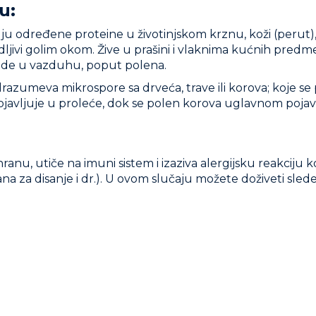
u:
u određene proteine u životinjskom krznu, koži (perut), 
dljivi golim okom. Žive u prašini i vlaknima kućnih predmeta
lebde u vazduhu, poput polena.
azumeva mikrospore sa drveća, trave ili korova; koje se p
avljuje u proleće, dok se polen korova uglavnom pojavl
 hranu, utiče na imuni sistem i izaziva alergijsku reakcij
na za disanje i dr.). U ovom slučaju možete doživeti sle