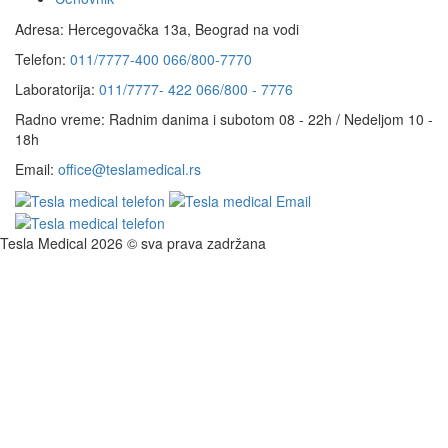
Adresa:
Hercegovačka 13a, Beograd na vodi
Telefon:
011/7777-400
066/800-7770
Laboratorija:
011/7777- 422
066/800 - 7776
Radno vreme:
Radnim danima i subotom 08 - 22h / Nedeljom 10 -
18h
Email:
office@teslamedical.rs
Tesla Medical 2026 © sva prava zadržana