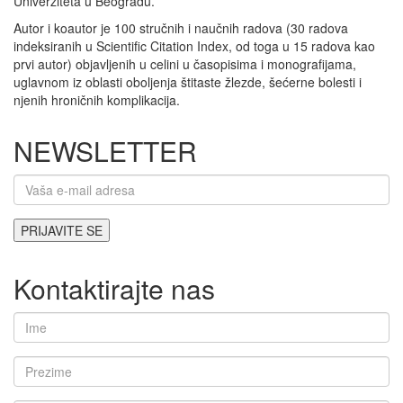
Univerziteta u Beogradu.
Autor i koautor je 100 stručnih i naučnih radova (30 radova
indeksiranih u Scientific Citation Index, od toga u 15 radova kao
prvi autor) objavljenih u celini u časopisima i monografijama,
uglavnom iz oblasti oboljenja štitaste žlezde, šećerne bolesti i
njenih hroničnih komplikacija.
NEWSLETTER
Kontaktirajte nas