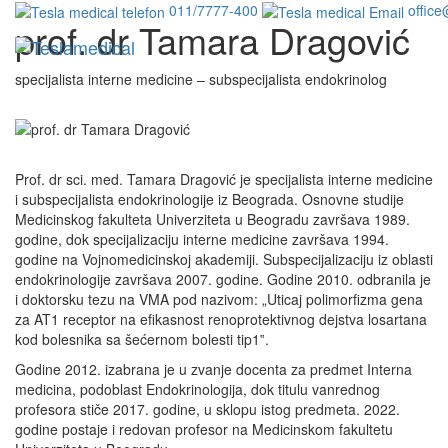
011/7777-400
office
prof. dr Tamara Dragović
specijalista interne medicine – subspecijalista endokrinolog
Prof. dr sci. med. Tamara Dragović je specijalista interne medicine
i subspecijalista endokrinologije iz Beograda. Osnovne studije
Medicinskog fakulteta Univerziteta u Beogradu završava 1989.
godine, dok specijalizaciju interne medicine završava 1994.
godine na Vojnomedicinskoj akademiji. Subspecijalizaciju iz oblasti
endokrinologije završava 2007. godine. Godine 2010. odbranila je
i doktorsku tezu na VMA pod nazivom: „Uticaj polimorfizma gena
za AT1 receptor na efikasnost renoprotektivnog dejstva losartana
kod bolesnika sa šećernom bolesti tip1‟.
Godine 2012. izabrana je u zvanje docenta za predmet Interna
medicina, podoblast Endokrinologija, dok titulu vanrednog
profesora stiče 2017. godine, u sklopu istog predmeta. 2022.
godine postaje i redovan profesor na Medicinskom fakultetu