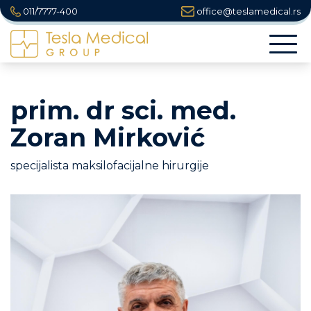
011/7777-400
office@teslamedical.rs
Togg
navi
prim. dr sci. med.
Zoran Mirković
specijalista maksilofacijalne hirurgije