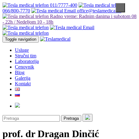
011/7777-400
066/800-7770
office@teslamedical.rs
Radno vreme: Radnim danima i subotom 08
- 22h / Nedeljom 10 - 18h
Toggle navigation
Usluge
Stručni tim
Laboratorija
Cenovnik
Blog
Galerija
Kontakt
Pretraga
prof. dr Dragan Dinčić