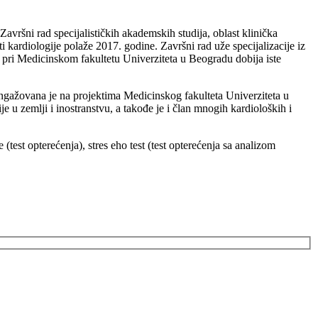
ršni rad specijalističkih akademskih studija, oblast klinička
sti kardiologije polaže 2017. godine. Završni rad uže specijalizacije iz
 pri Medicinskom fakultetu Univerziteta u Beogradu dobija iste
angažovana je na projektima Medicinskog fakulteta Univerziteta u
e u zemlji i inostranstvu, a takođe je i član mnogih kardioloških i
est opterećenja), stres eho test (test opterećenja sa analizom