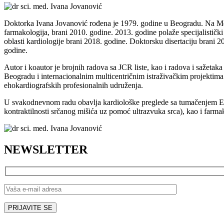
Doktorka Ivana Jovanović rođena je 1979. godine u Beogradu. Na Medi
farmakologija, brani 2010. godine. 2013. godine polaže specijalistički i
oblasti kardiologije brani 2018. godine. Doktorsku disertaciju brani
godine.
Autor i koautor je brojnih radova sa JCR liste, kao i radova i sažet
Beogradu i internacionalnim multicentričnim istraživačkim projektima. Z
ehokardiografskih profesionalnih udruženja.
U svakodnevnom radu obavlja kardiološke preglede sa tumačenjem EKG – 
kontraktilnosti srčanog mišića uz pomoć ultrazvuka srca), kao i farmako
NEWSLETTER