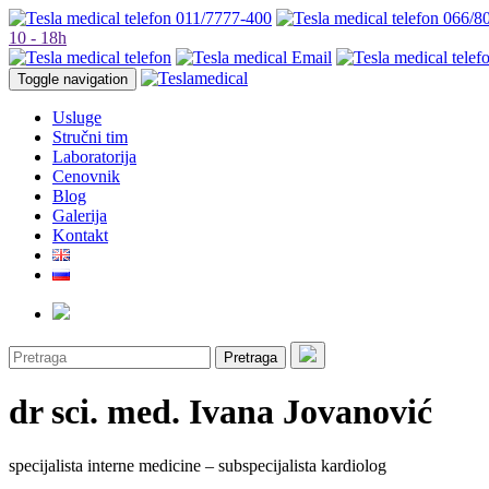
011/7777-400
066/8
10 - 18h
Toggle navigation
Usluge
Stručni tim
Laboratorija
Cenovnik
Blog
Galerija
Kontakt
Pretraga
dr sci. med. Ivana Jovanović
specijalista interne medicine – subspecijalista kardiolog