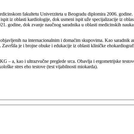
cinskom fakultetu Univerziteta u Beogradu diplomira 2006. godine. Zav
spit iz oblasti kardiologije, dok usmeni ispit uže specijalizacije iz obla
 2021. godine, dok zvanje naučnog saradnika u oblasti medicinskih nauka
aka objavljenih na internacionalnim i domaćim skupovima. Kao saradnik 
avršila je i brojne obuke i edukacije iz oblasti kliničke ehokardiografij
a, kao i ultrazvučne preglede srca. Obavlja i ergometrijske testove (t
loške stres eho testove (test vijabilnosti miokarda).