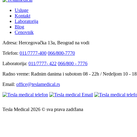
Usluge
Kontakt
Laboratorija
Blog
Cenovnik
Adresa:
Hercegovačka 13a, Beograd na vodi
Telefon:
011/7777-400
066/800-7770
Laboratorija:
011/7777- 422
066/800 - 7776
Radno vreme:
Radnim danima i subotom 08 - 22h / Nedeljom 10 - 1
Email:
office@teslamedical.rs
Tesla Medical 2026 © sva prava zadržana