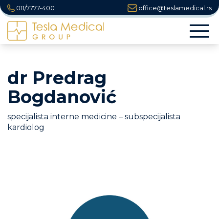
011/7777-400
office@teslamedical.rs
Togg
navi
dr Predrag
Bogdanović
specijalista interne medicine – subspecijalista
kardiolog