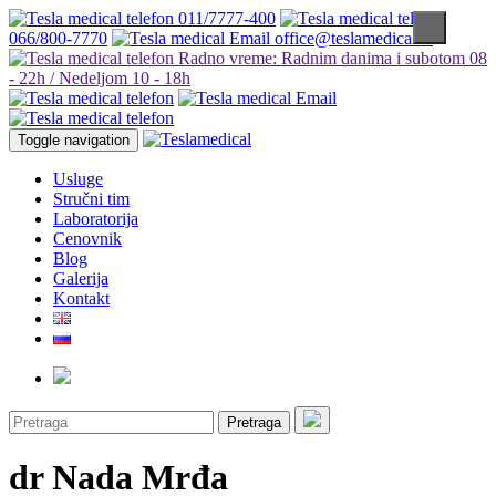
011/7777-400
066/800-7770
office@teslamedical.rs
Radno vreme: Radnim danima i subotom 08
- 22h / Nedeljom 10 - 18h
Toggle navigation
Usluge
Stručni tim
Laboratorija
Cenovnik
Blog
Galerija
Kontakt
Pretraga
dr Nada Mrđa