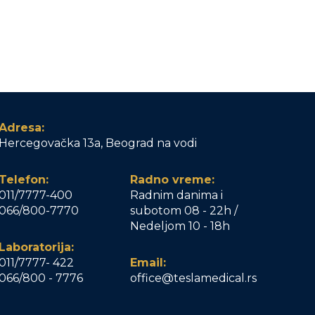
Adresa:
Hercegovačka 13a, Beograd na vodi
Telefon:
Radno vreme:
011/7777-400
Radnim danima i
066/800-7770
subotom 08 - 22h /
Nedeljom 10 - 18h
Laboratorija:
011/7777- 422
Email:
066/800 - 7776
office@teslamedical.rs