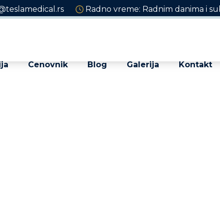
@teslamedical.rs
Radno vreme: Radnim danima i sub
ja
Cenovnik
Blog
Galerija
Kontakt