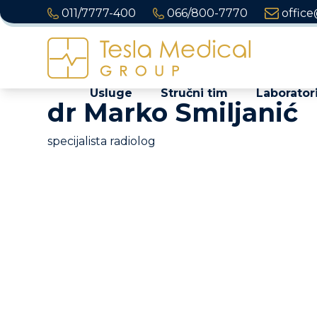
011/7777-400
066/800-7770
office
Usluge
Stručni tim
Laboratori
dr Marko Smiljanić
specijalista radiolog