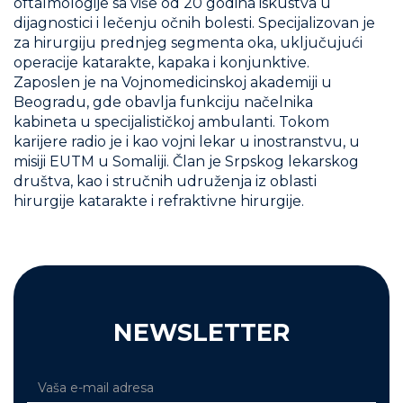
oftalmologije sa više od 20 godina iskustva u
dijagnostici i lečenju očnih bolesti. Specijalizovan je
za hirurgiju prednjeg segmenta oka, uključujući
operacije katarakte, kapaka i konjunktive.
Zaposlen je na Vojnomedicinskoj akademiji u
Beogradu, gde obavlja funkciju načelnika
kabineta u specijalističkoj ambulanti. Tokom
karijere radio je i kao vojni lekar u inostranstvu, u
misiji EUTM u Somaliji. Član je Srpskog lekarskog
društva, kao i stručnih udruženja iz oblasti
hirurgije katarakte i refraktivne hirurgije.
NEWSLETTER