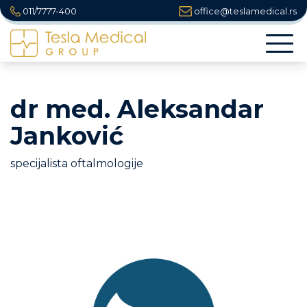
011/7777-400
office@teslamedical.rs
Togg
navi
dr med. Aleksandar
Janković
specijalista oftalmologije