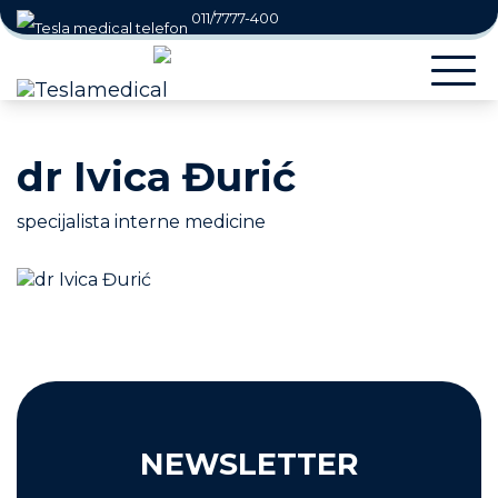
011/7777-400
office@teslamedical.rs
Togg
navi
dr Ivica Đurić
specijalista interne medicine
NEWSLETTER