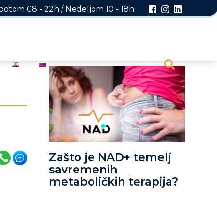
otom 08 - 22h / Nedeljom 10 - 18h
Zašto je NAD+ temelj
savremenih
metaboličkih terapija?