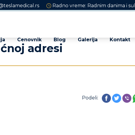
@teslamedical.rs
Radno vreme: Radnim danima i sub
ja
Cenovnik
Blog
Galerija
Kontakt
ćnoj adresi
Podeli: