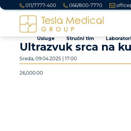
011/7777-400
066/800-7770
office
Usluge
Stručni tim
Laboratori
Ultrazvuk srca na ku
Sreda, 09.04.2025 | 17:00
26,000.00