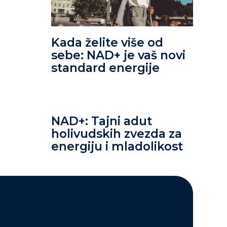
Kada želite više od
sebe: NAD+ je vaš novi
standard energije
NAD+: Tajni adut
holivudskih zvezda za
energiju i mladolikost