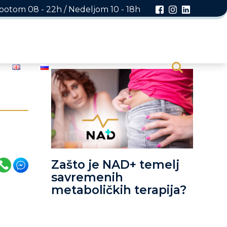
otom 08 - 22h / Nedeljom 10 - 18h
Zašto je NAD+ temelj
savremenih
metaboličkih terapija?