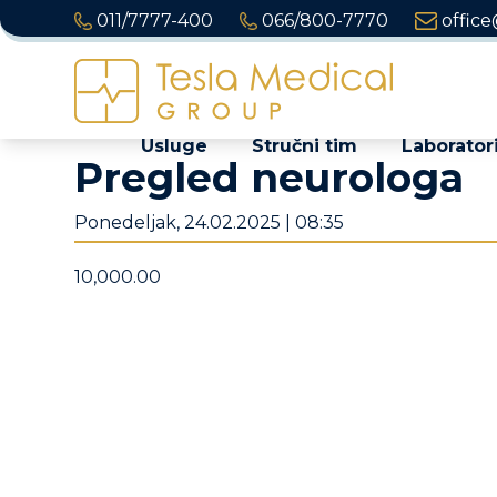
011/7777-400
066/800-7770
office
Usluge
Stručni tim
Laboratori
Pregled neurologa
Ponedeljak, 24.02.2025 | 08:35
10,000.00