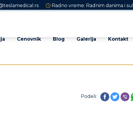
@teslamedical.rs
Radno vreme: Radnim danima i sub
ja
Cenovnik
Blog
Galerija
Kontakt
Podeli: