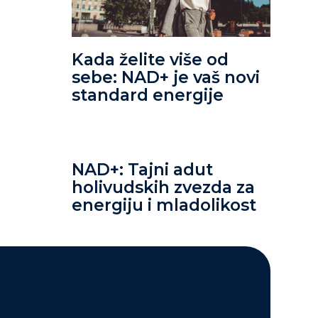
Kada želite više od
sebe: NAD+ je vaš novi
standard energije
NAD+: Tajni adut
holivudskih zvezda za
energiju i mladolikost