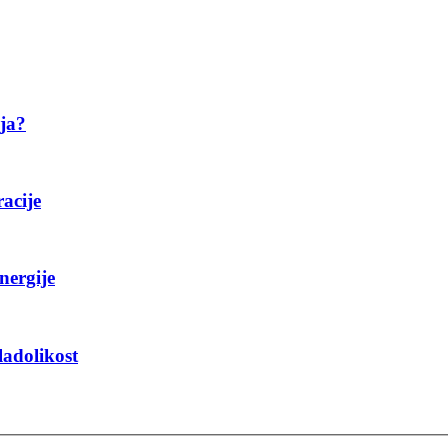
ija?
racije
nergije
ladolikost