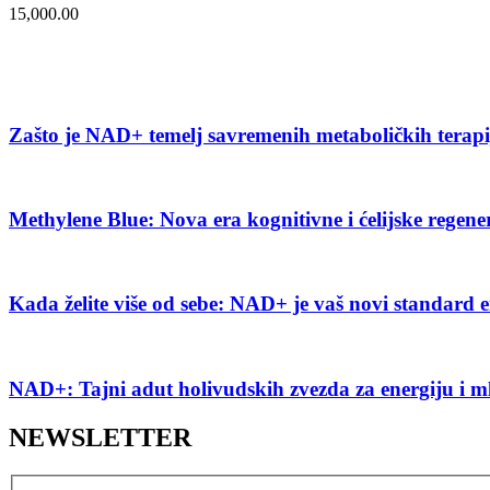
15,000.00
Zašto je NAD+ temelj savremenih metaboličkih terap
Methylene Blue: Nova era kognitivne i ćelijske regene
Kada želite više od sebe: NAD+ je vaš novi standard e
NAD+: Tajni adut holivudskih zvezda za energiju i m
NEWSLETTER