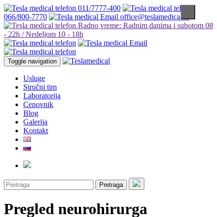
011/7777-400
066/800-7770
office@teslamedical.rs
Radno vreme: Radnim danima i subotom 08
- 22h / Nedeljom 10 - 18h
Toggle navigation
Usluge
Stručni tim
Laboratorija
Cenovnik
Blog
Galerija
Kontakt
Pretraga
Pregled neurohirurga