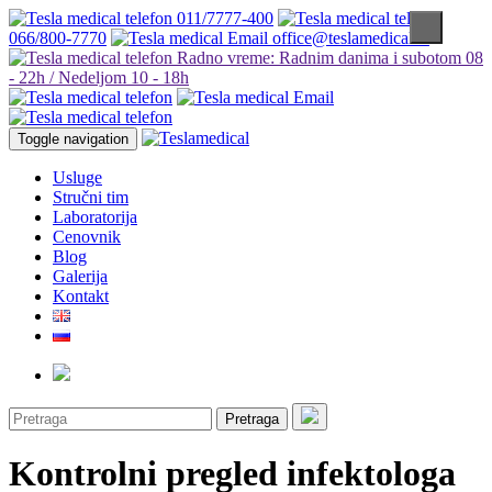
011/7777-400
066/800-7770
office@teslamedical.rs
Radno vreme: Radnim danima i subotom 08
- 22h / Nedeljom 10 - 18h
Toggle navigation
Usluge
Stručni tim
Laboratorija
Cenovnik
Blog
Galerija
Kontakt
Pretraga
Kontrolni pregled infektologa