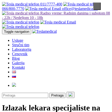
011/7777-400
066/800-7770
office@teslamedical.rs
Radno vreme: Radnim danima i subotom 08
- 22h / Nedeljom 10 - 18h
Toggle navigation
Usluge
Stručni tim
Laboratorija
Cenovnik
Blog
Galerija
Kontakt
Pretraga
Izlazak lekara specijaliste na