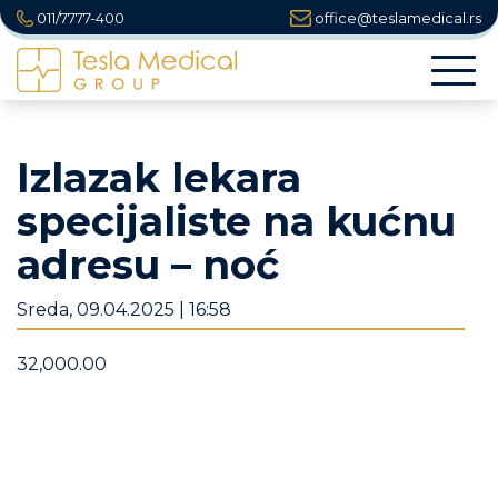
011/7777-400
office@teslamedical.rs
Togg
navi
Izlazak lekara
specijaliste na kućnu
adresu – noć
Sreda, 09.04.2025 | 16:58
32,000.00