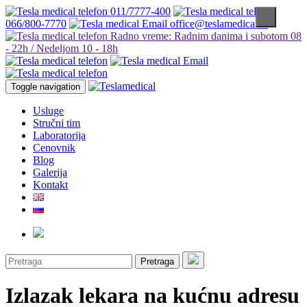
011/7777-400
066/800-7770
office@teslamedical.rs
Radno vreme: Radnim danima i subotom 08
- 22h / Nedeljom 10 - 18h
Toggle navigation
Usluge
Stručni tim
Laboratorija
Cenovnik
Blog
Galerija
Kontakt
Pretraga
Izlazak lekara na kućnu adresu