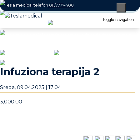
011/7777-400
066/800-7770
Toggle navigation
office@teslamedical.rs
Radno vreme: Radnim danima i subotom
08 - 22h / Nedeljom 10 - 18h
Infuziona terapija 2
Sreda, 09.04.2025 | 17:04
3,000.00