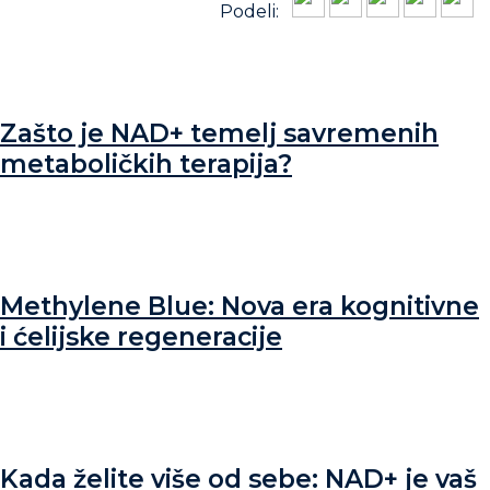
Podeli:
Zašto je NAD+ temelj savremenih
metaboličkih terapija?
Methylene Blue: Nova era kognitivne
i ćelijske regeneracije
Kada želite više od sebe: NAD+ je vaš