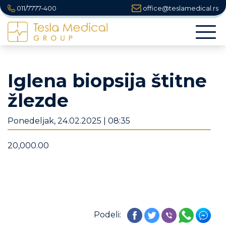
011/7777-400
office@teslamedical.rs
Togg
navi
Iglena biopsija štitne
žlezde
Ponedeljak, 24.02.2025 | 08:35
20,000.00
Podeli: