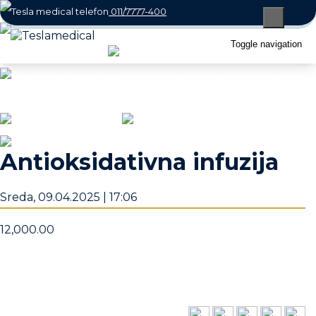
011/7777-400
066/800-7770
Toggle navigation
office@teslamedical.rs
Radno vreme: Radnim danima i subotom
08 - 22h / Nedeljom 10 - 18h
Antioksidativna infuzija
Sreda, 09.04.2025 | 17:06
12,000.00