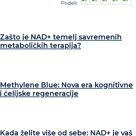
Podeli:
Zašto je NAD+ temelj savremenih
metaboličkih terapija?
Methylene Blue: Nova era kognitivne
i ćelijske regeneracije
Kada želite više od sebe: NAD+ je vaš