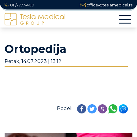
011/7777-400
office@teslamedical.rs
Togg
navi
Ortopedija
Petak, 14.07.2023 | 13:12
Podeli: