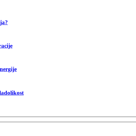
ija?
racije
nergije
ladolikost