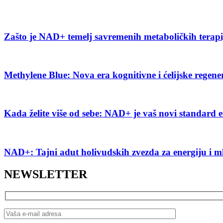
Zašto je NAD+ temelj savremenih metaboličkih terap
Methylene Blue: Nova era kognitivne i ćelijske regene
Kada želite više od sebe: NAD+ je vaš novi standard e
NAD+: Tajni adut holivudskih zvezda za energiju i m
NEWSLETTER