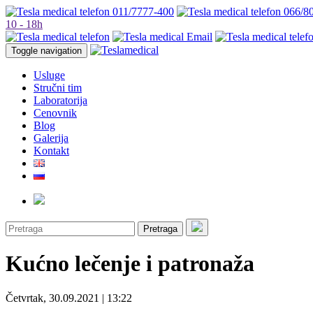
011/7777-400
066/8
10 - 18h
Toggle navigation
Usluge
Stručni tim
Laboratorija
Cenovnik
Blog
Galerija
Kontakt
Pretraga
Kućno lečenje i patronaža
Četvrtak, 30.09.2021 | 13:22