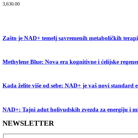
3,630.00
Zašto je NAD+ temelj savremenih metaboličkih terap
Methylene Blue: Nova era kognitivne i ćelijske regene
Kada želite više od sebe: NAD+ je vaš novi standard e
NAD+: Tajni adut holivudskih zvezda za energiju i m
NEWSLETTER