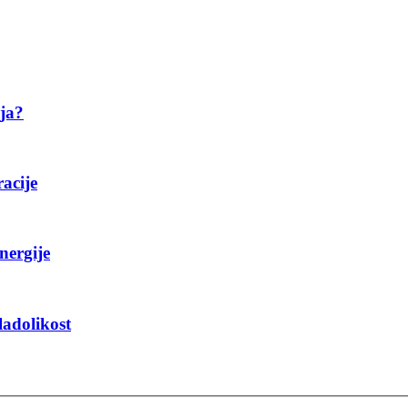
ija?
racije
nergije
ladolikost