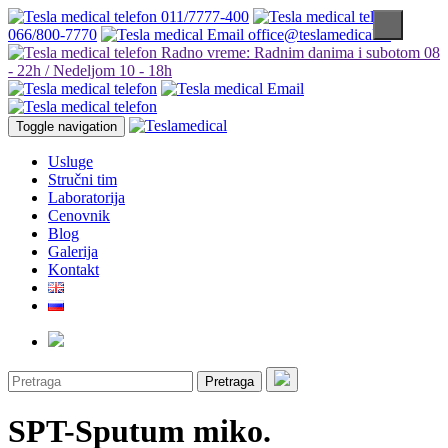
011/7777-400
066/800-7770
office@teslamedical.rs
Radno vreme: Radnim danima i subotom 08
- 22h / Nedeljom 10 - 18h
Toggle navigation
Usluge
Stručni tim
Laboratorija
Cenovnik
Blog
Galerija
Kontakt
Pretraga
SPT-Sputum miko.