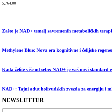
5,764.00
Zašto je NAD+ temelj savremenih metaboličkih terap
Methylene Blue: Nova era kognitivne i ćelijske regene
Kada želite više od sebe: NAD+ je vaš novi standard e
NAD+: Tajni adut holivudskih zvezda za energiju i m
NEWSLETTER