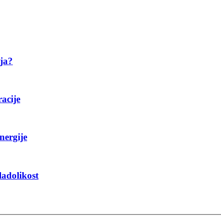
ija?
racije
nergije
ladolikost