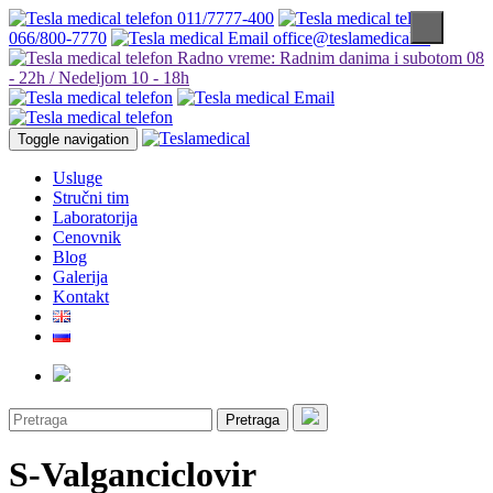
011/7777-400
066/800-7770
office@teslamedical.rs
Radno vreme: Radnim danima i subotom 08
- 22h / Nedeljom 10 - 18h
Toggle navigation
Usluge
Stručni tim
Laboratorija
Cenovnik
Blog
Galerija
Kontakt
Pretraga
S-Valganciclovir