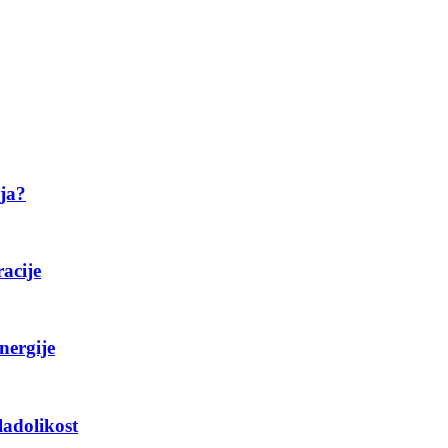
ija?
racije
nergije
ladolikost