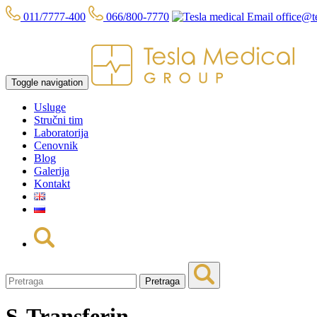
011/7777-400
066/800-7770
office@te
Toggle navigation
Usluge
Stručni tim
Laboratorija
Cenovnik
Blog
Galerija
Kontakt
Pretraga
S-Transferin