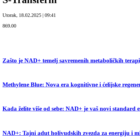
Utorak, 18.02.2025 | 09:41
869.00
Zašto je NAD+ temelj savremenih metaboličkih terap
Methylene Blue: Nova era kognitivne i ćelijske regene
Kada želite više od sebe: NAD+ je vaš novi standard e
NAD+: Tajni adut holivudskih zvezda za energiju i m