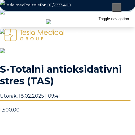
011/7777-400
066/800-7770
Toggle navigation
office@teslamedical.rs
Radno vreme: Radnim danima i subotom
08 - 22h / Nedeljom 10 - 18h
S-Totalni antioksidativni
stres (TAS)
Utorak, 18.02.2025 | 09:41
1,500.00