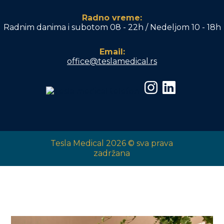
Radno vreme:
Radnim danima i subotom 08 - 22h / Nedeljom 10 - 18h
Email:
office@teslamedical.rs
Tesla Medical 2026 © sva prava
zadržana