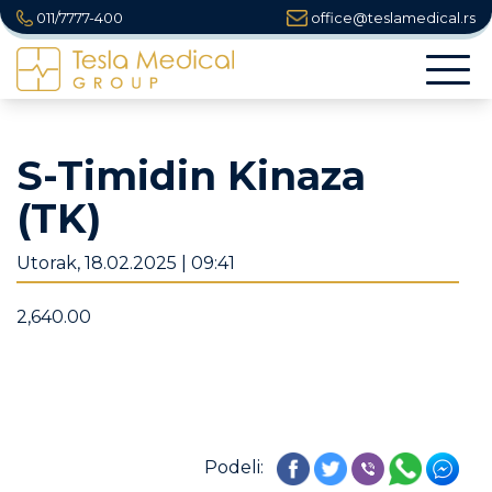
011/7777-400
office@teslamedical.rs
Togg
navi
S-Timidin Kinaza
(TK)
Utorak, 18.02.2025 | 09:41
2,640.00
Podeli: