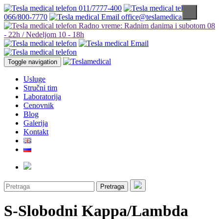
011/7777-400
066/800-7770
office@teslamedical.rs
Radno vreme: Radnim danima i subotom 08
- 22h / Nedeljom 10 - 18h
Toggle navigation
Usluge
Stručni tim
Laboratorija
Cenovnik
Blog
Galerija
Kontakt
Pretraga
S-Slobodni Kappa/Lambda