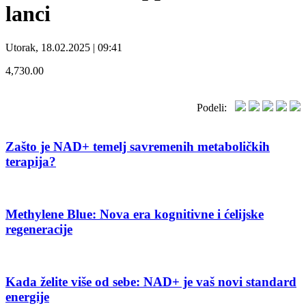
lanci
Utorak, 18.02.2025 | 09:41
4,730.00
Podeli:
Zašto je NAD+ temelj savremenih metaboličkih
terapija?
Methylene Blue: Nova era kognitivne i ćelijske
regeneracije
Kada želite više od sebe: NAD+ je vaš novi standard
energije