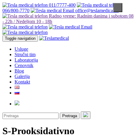
011/7777-400
066/800-7770
office@teslamedical.rs
Radno vreme: Radnim danima i subotom 08
- 22h / Nedeljom 10 - 18h
Toggle navigation
Usluge
Stručni tim
Laboratorija
Cenovnik
Blog
Galerija
Kontakt
Pretraga
S-Prooksidativno