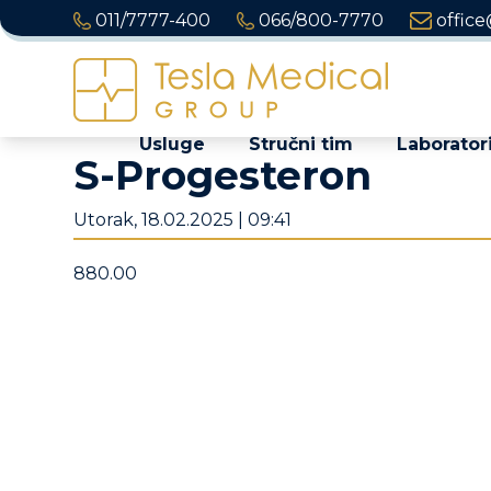
011/7777-400
066/800-7770
office
Usluge
Stručni tim
Laboratori
S-Progesteron
Utorak, 18.02.2025 | 09:41
880.00