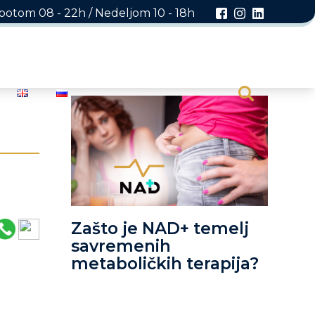
otom 08 - 22h / Nedeljom 10 - 18h
Zašto je NAD+ temelj
savremenih
metaboličkih terapija?