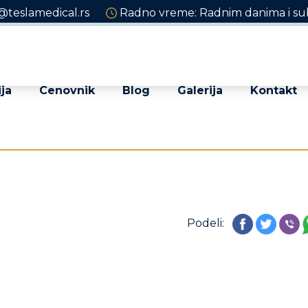
@teslamedical.rs
Radno vreme: Radnim danima i sub
ja
Cenovnik
Blog
Galerija
Kontakt
Podeli: