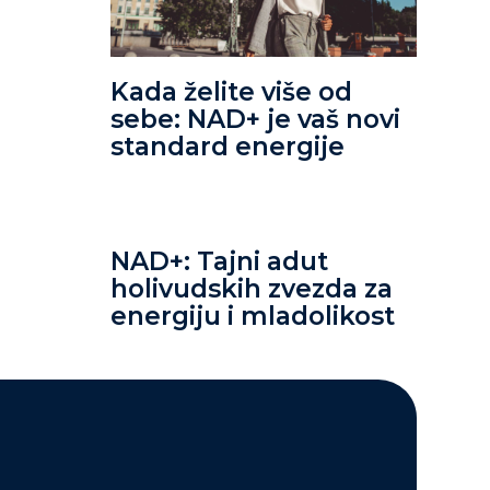
Kada želite više od
sebe: NAD+ je vaš novi
standard energije
NAD+: Tajni adut
holivudskih zvezda za
energiju i mladolikost