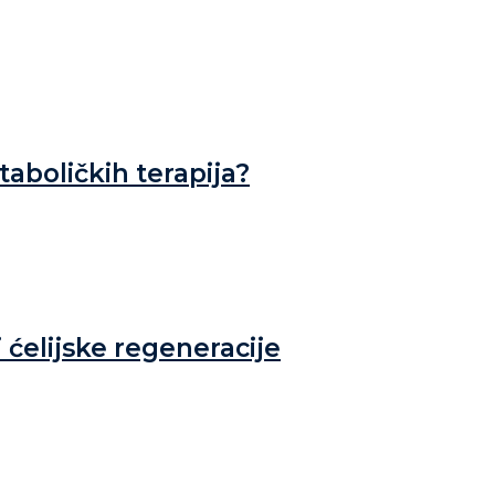
aboličkih terapija?
 ćelijske regeneracije