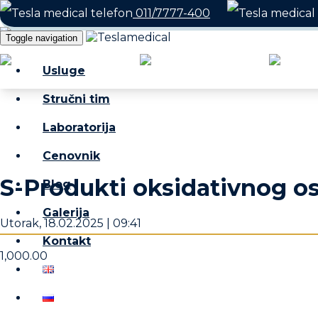
011/7777-400
Toggle navigation
Radno vreme: Radnim danima i s
Usluge
Stručni tim
Laboratorija
Cenovnik
S-Produkti oksidativnog os
Blog
Galerija
Utorak, 18.02.2025 | 09:41
Kontakt
1,000.00