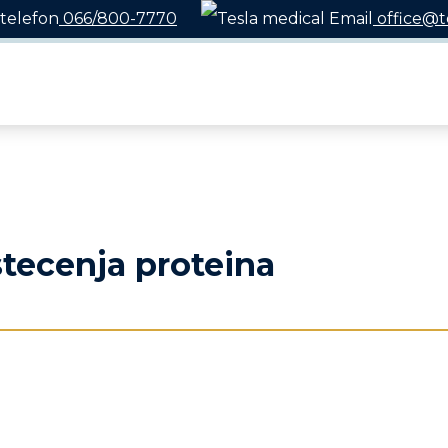
066/800-7770
office@t
ubotom 08 - 22h / Nedeljom 10 - 18h
tecenja proteina