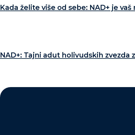
Kada želite više od sebe: NAD+ je vaš
NAD+: Tajni adut holivudskih zvezda z